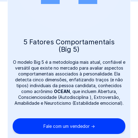
Como funciona?
Mapeamento de comportamentos
O Teste de Mapeamento Comportamental da Gupy
Recrutamento & Seleção foi desenvolvido unindo
Atributos importantes para o mercado de trabalho
tecnologia e rigor científico, fornecendo informações
como iniciativa individual, assertividade e resiliência
complementares valiosas para você analisar suas
também são alguns dos mapeamentos realizados no
candidaturas.
teste.
5 Fatores Comportamentais
Fale com um vendedor ->
(Big 5)
Fale com um vendedor ->
O modelo Big 5 é a metodologia mais atual, confiável e
versátil que existe no mercado para avaliar aspectos
comportamentais associados à personalidade. Ela
detecta cinco dimensões, enfatizando traços (e não
tipos) individuais da pessoa candidata, conhecidos
como acrônimo
OCEAN
, que incluem Abertura,