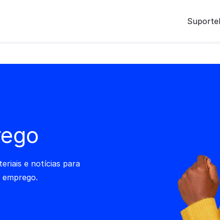
Suporte
rego
teriais e notícias para
r emprego.