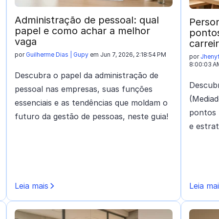
Administração de pessoal: qual
Person
papel e como achar a melhor
pontos
vaga
carrei
por
Guilherme Dias | Gupy
em Jun 7, 2026, 2:18:54 PM
por
Jhenyf
8:00:03 A
Descubra o papel da administração de
Descubr
pessoal nas empresas, suas funções
(Mediad
essenciais e as tendências que moldam o
pontos 
futuro da gestão de pessoas, neste guia!
e estra
Leia mais
Leia ma