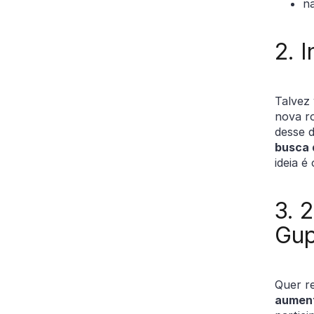
n
2. 
Talvez
nova r
desse d
busca 
ideia é
3. 
Gu
Quer r
aument