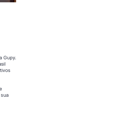
la Gupy.
sil
tivos
e
 sua