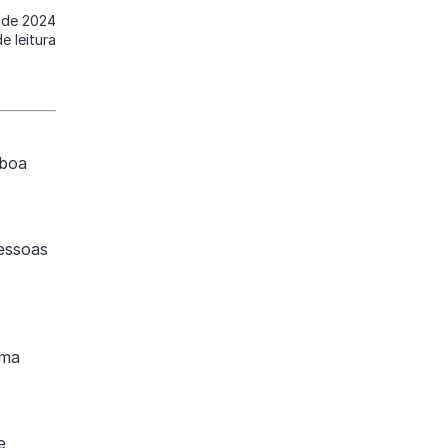
 de 2024
e leitura
 boa
essoas
uma
e