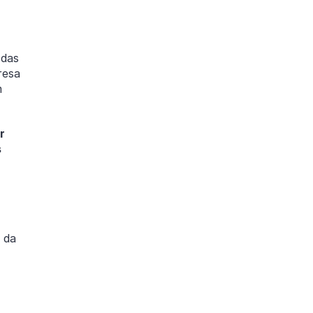
 das
resa
m
r
s
 da