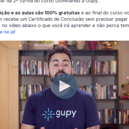
ipar da 2ª turma do curso Dominando a Gupy.
rição e as aulas são 100% gratuitas
e ao final do curso v
 recebe um Certificado de Conclusão sem precisar pagar
a no vídeo abaixo o que você irá aprender e não perca te
a-se já
!