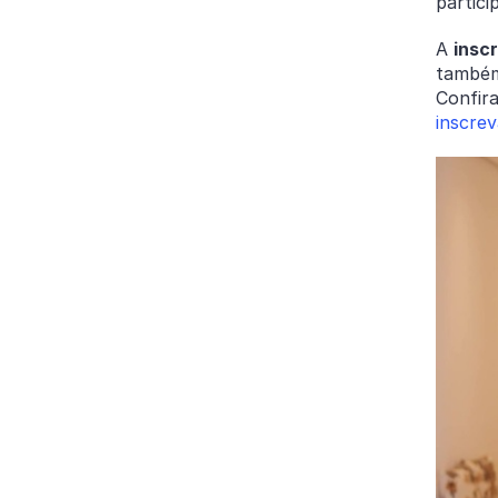
partic
A
insc
também
Confir
inscrev