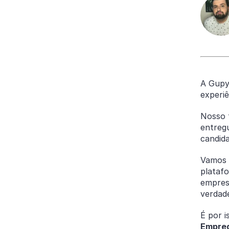
A Gupy
experi
Nosso 
entre
candida
Vamos n
plataf
empres
verdad
É por 
Empre