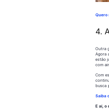
Quero 
4. 
Outra g
Agora 
estão 
com ai
Com es
contin
busca 
Saiba 
E aí, 