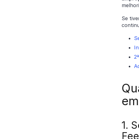
melhor
Se tive
continu
S
I
2
A
Qu
em
1. 
Fee