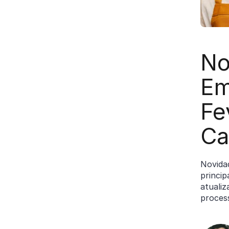
No
Em
Fe
Ca
Novida
princip
atuali
process