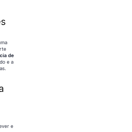
es
 uma
rte
cia de
do e a
tas.
a
ever e