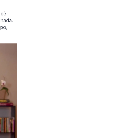
ocê
 nada.
mpo,