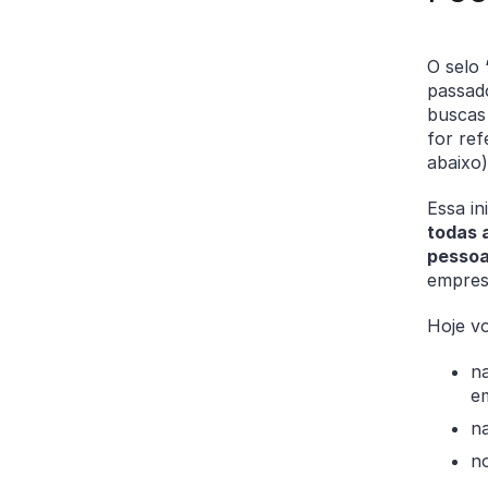
O selo 
passad
buscas
for ref
abaixo
Essa in
todas 
pessoa
empres
Hoje vo
na
e
n
no