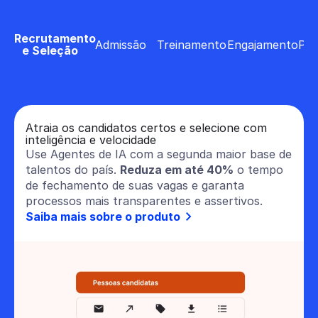
Recrutamento
Admissão
Treinamento
Engajamento
Per
e Seleção
Atraia os candidatos certos e selecione com
inteligência e velocidade
Use Agentes de IA com a segunda maior base de
talentos do país.
Reduza em até 40%
o tempo
de fechamento de suas vagas e garanta
processos mais transparentes e assertivos.
Saiba mais sobre o produto