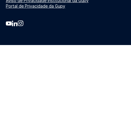
Aviso de Privacidade Institucional da Gupy
Portal de Privacidade da Gupy
Youtube da Gupy
Linkedin da Gupy
Instagram da Gupy