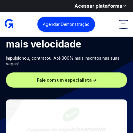
Acessar plataforma
Impulsionamento de Vagas
Impulsione vagas para
Agendar Demonstração
atrair e contratar
com
mais velocidade
Impulsionou, contratou. Até 300% mais inscritos nas suas
vagas!
Fale com um especialista ->