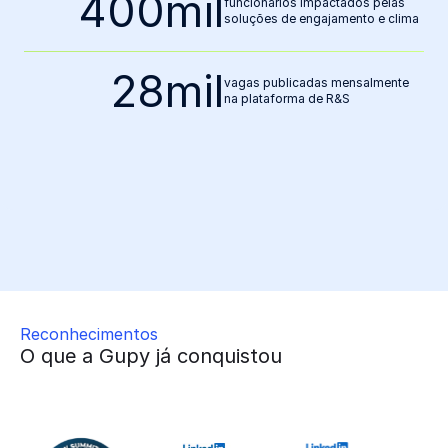
720
mil
funcionários impactados pelas
soluções de engajamento e clima
60
mil
vagas publicadas mensalmente
na plataforma de R&S
360
mil
pessoas admitidas
Reconhecimentos
O que a Gupy já conquistou