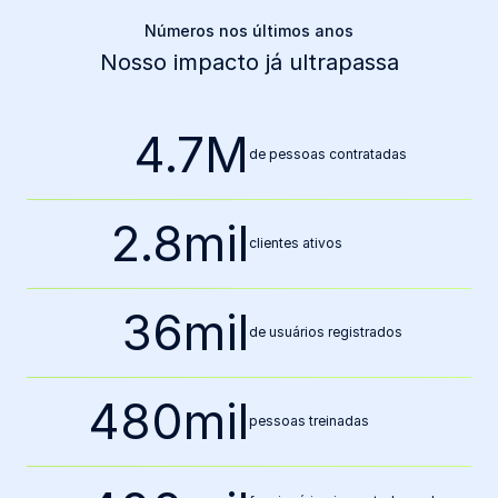
Números nos últimos anos
Nosso impacto já ultrapassa
4.7
M
de pessoas contratadas
2.8
mil
clientes ativos
39
mil
de usuários registrados
704
mil
pessoas treinadas