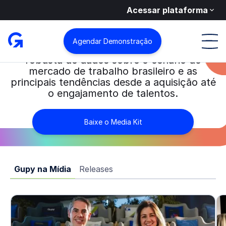
Acessar plataforma
Boas-vindas!
Somos a plataforma número 1 de IA para
Agendar Demonstração
gestão de pessoas. Oferecemos uma base
robusta de dados sobre o cenário do
mercado de trabalho brasileiro e as
principais tendências desde a aquisição até
o engajamento de talentos.
Baixe o Media Kit
Gupy na Mídia
Releases