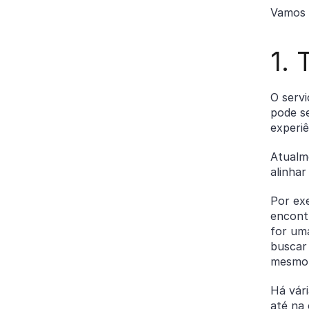
Vamos
1. 
O servi
pode s
experiê
Atualm
alinhar
Por ex
encontr
for um
buscar
mesmo 
Há vári
até na 