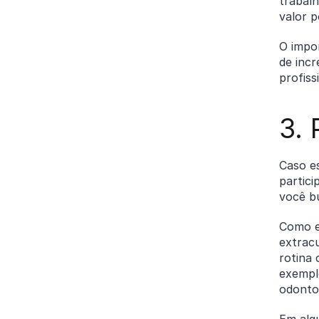
trabalh
valor p
O impor
de inc
profiss
3.
Caso e
partic
você b
Como e
extracu
rotina
exemplo
odonto
Em algu