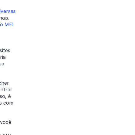
iversas
nais.
mo MEI
sites
ria
sa
cher
ontrar
so, é
es com
 você