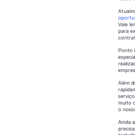
Atualme
oportu
Vale l
para e
contra
Ponto i
especia
realiza
empres
Além d
rapida
serviç
muito 
o nosso
Ainda a
precisa