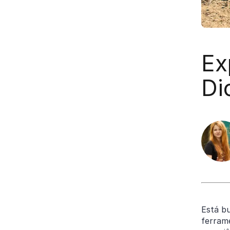
Ex
Di
Está b
ferrame