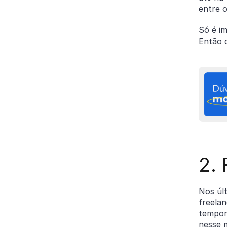
entre 
Só é i
Então c
2. 
Nos úl
freelan
tempor
nesse 