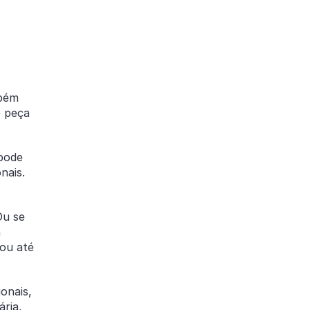
mbém
e peça
 pode
onais.
Ou se
m
 ou até
onais,
ária,