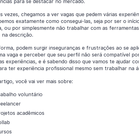
ências para se destacar no mercado.
s vezes, chegamos a ver vagas que pedem várias experiên
bemos exatamente como consegui-las, seja por ser o iníci
ra, ou por simplesmente não trabalhar com as ferramentas
 na descrição.
orma, podem surgir inseguranças e frustrações ao se apli
ma vaga e perceber que seu perfil não será compatível po
as experiências, e é sabendo disso que vamos te ajudar c
ara ter experiência profissional mesmo sem trabalhar na 
rtigo, você vai ver mais sobre:
rabalho voluntário
reelancer
rojetos acadêmicos
llab
ursos