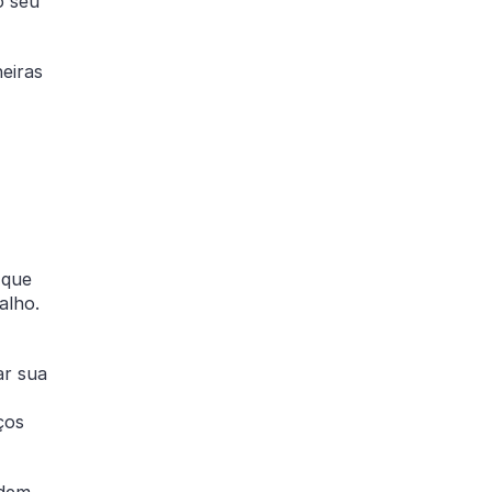
o seu
eiras
 que
balho.
ar sua
ços
odem