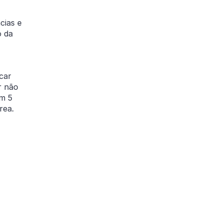
cias e
o da
car
r não
om 5
área.