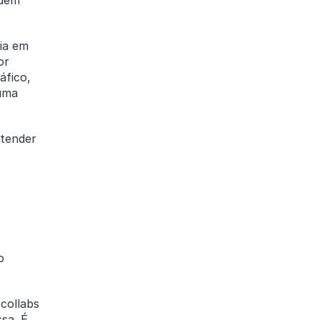
ia em
or
áfico,
 uma
ntender
o
collabs
ssa. É