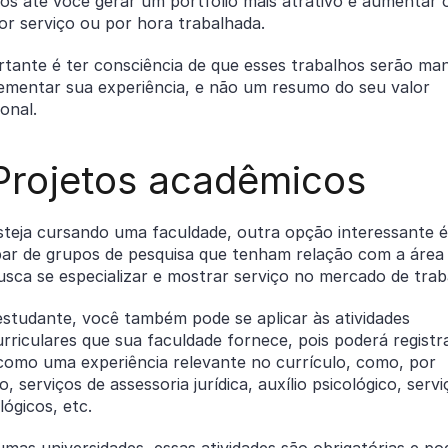
os até você gerar um portfólio mais atrativo e aumentar 
or serviço ou por hora trabalhada.
tante é ter consciência de que esses trabalhos serão man
rementar sua experiência, e não um resumo do seu valor
ional.
 Projetos acadêmicos
steja cursando uma faculdade, outra opção interessante é
ipar de grupos de pesquisa que tenham relação com a área
usca se especializar e mostrar serviço no mercado de tra
studante, você também pode se aplicar às atividades
rriculares que sua faculdade fornece, pois poderá registr
 como uma experiência relevante no currículo, como, por
, serviços de assessoria jurídica, auxílio psicológico, servi
lógicos, etc.
mas universidades, essas atividades são obrigatórias e p