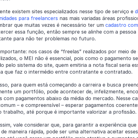
nte existem sites especializados nesse tipo de serviço e
d
nidades para freelancers
nas mais variadas áreas profissio
embrar que muitas vezes é necessário ter um
cadastro co
xercer essa função, então sempre se alinhe com a pessoa
tante para não ter problemas no futuro.
mportante: nos casos de “freelas” realizados por meio de 
lizados, o MEI não é essencial, pois como o pagamento se
do pelo sistema do site, quem emitiria a nota fiscal seria es
a que faz o intermédio entre contratante e contratado.
isso, para quem está começando a carreira e busca preen
mente um portfólio, pode acontecer de, infelizmente, enc
os com pagamentos abaixo da média do mercado. Nesse ca
comum – e compreensível – esperar pagamentos coerent
 trabalho, até porque é importante valorizar a profissão.
ssim, vale considerar que, para garantir a experiência que
 de maneira rápida, pode ser uma alternativa aceitar esses