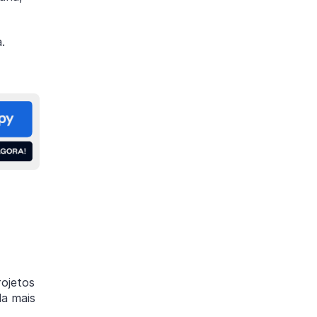
.
rojetos
da mais