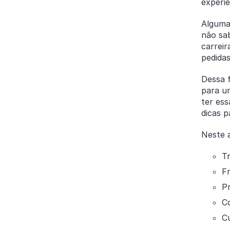
experi
Alguma
não sa
carrei
pedidas
Dessa f
para u
ter ess
dicas p
Neste a
T
F
P
Co
C