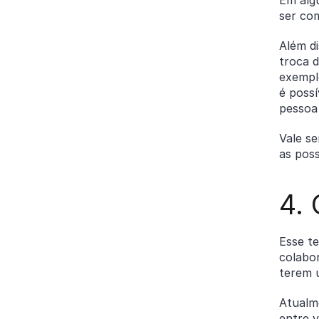
ser co
Além di
troca d
exempl
é possí
pessoa
Vale s
as poss
4. 
Esse te
colabo
terem 
Atualme
entre v