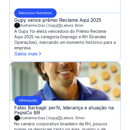
Recursos Humanos
Gupy vence prêmio Reclame Aqui 2025
Guilherme Dias | Gupy
Leitura: 8min
escrito por:
A Gupy foi eleita vencedora do Prêmio Reclame
Aqui 2025 na categoria Emprego e RH (Grandes
Operações), marcando um momento histórico para a
empresa.
Saiba mais
HR4results
Fábio Barbagli: perfil, liderança e atuação na
PepsiCo BR
Guilherme Dias | Gupy
Leitura: 10min
escrito por:
No cenário corporativo brasileiro de RH, poucos
nomes se destacam tanto na área, quanto o de