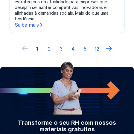
estratégicos da atualidade para empresas que
desejam se manter competitivas, inovadoras e
alinhadas à demandas sociais. Mais do que uma
tendência, ...
Saiba mais
1
2
3
4
5
12
Página anterior
próxima pá
Transforme o seu RH com nossos
materiais gratuitos