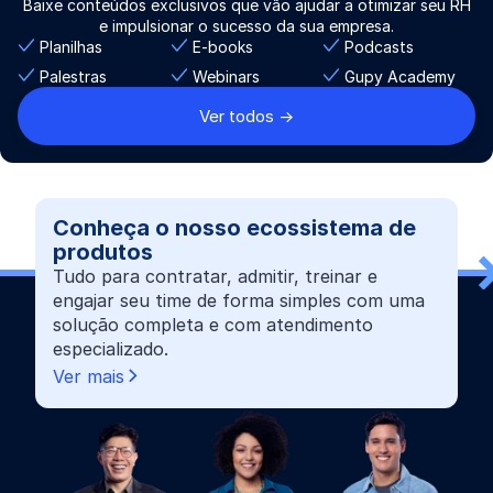
Baixe conteúdos exclusivos que vão ajudar a otimizar seu RH
e impulsionar o sucesso da sua empresa.
Planilhas
E-books
Podcasts
Palestras
Webinars
Gupy Academy
Ver todos ->
Conheça o nosso ecossistema de
produtos
Tudo para contratar, admitir, treinar e
engajar seu time de forma simples com uma
solução completa e com atendimento
especializado.
Ver mais