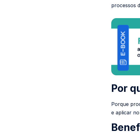
processos 
Por q
Porque proc
e aplicar n
Benef