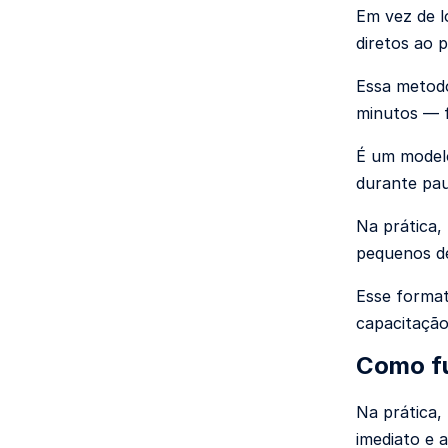
Em vez de l
diretos ao 
Essa metodo
minutos — f
É um modelo
durante pau
Na prática, 
pequenos de
Esse format
capacitação
Como fu
Na prática
imediato e a