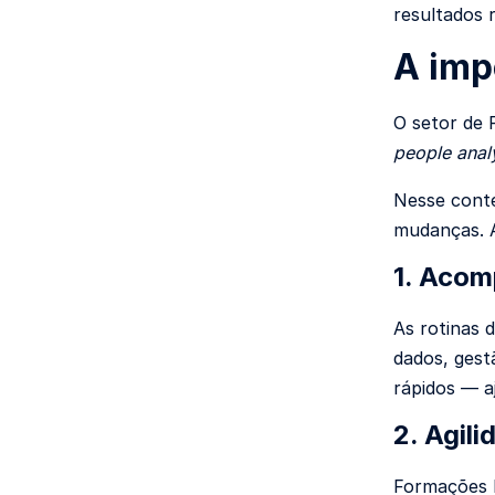
resultados r
A imp
O setor de 
people anal
Nesse cont
mudanças. A
1. Acom
As rotinas 
dados, gest
rápidos — a
2. Agil
Formações 