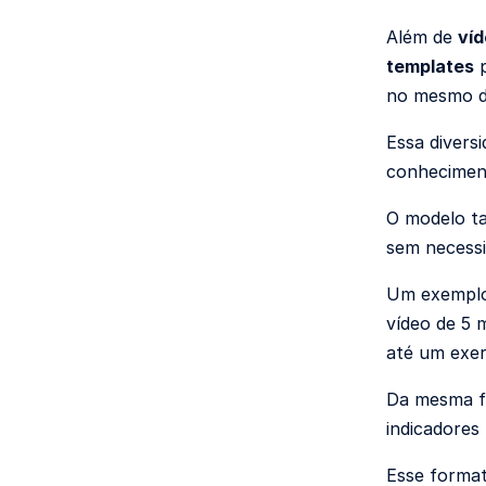
Além de
víd
templates
p
no mesmo d
Essa divers
conhecimen
O modelo t
sem necessi
Um exemplo
vídeo de 5 
até um exer
Da mesma fo
indicadore
Esse format