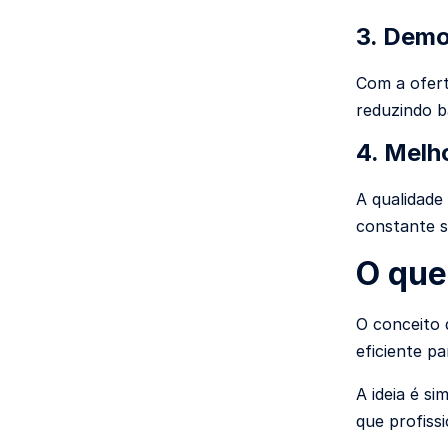
3. Demo
Com a ofer
reduzindo ba
4. Melh
A qualidade
constante s
O que
O conceito
eficiente p
A ideia é si
que profiss