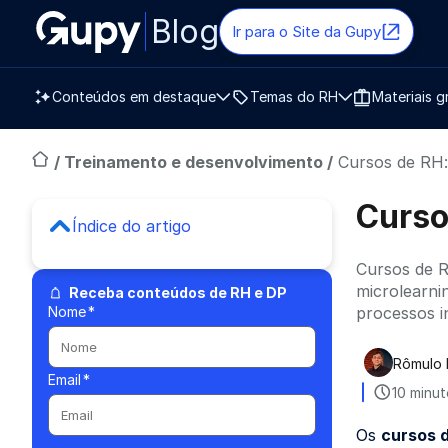
Blog
Ir para o Site da Gupy
Conteúdos em destaque
Temas do RH
Materiais g
/
Treinamento e desenvolvimento
/
Cursos de RH:
Curso
Índice do artigo
Cursos de R
microlearni
Receba conteúdos de RH e DP
Nome
*
processos i
Rômulo 
Publica
Email
*
10 minut
Os
cursos 