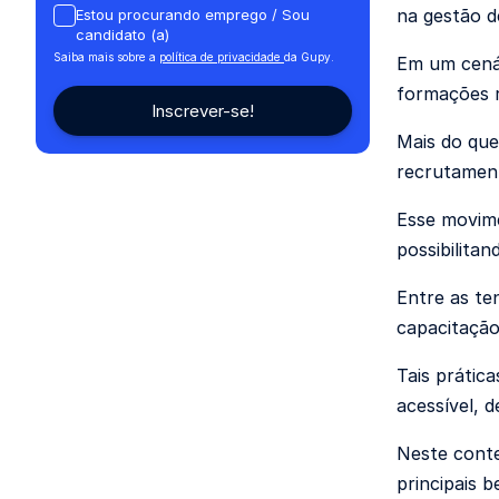
na gestão d
Estou procurando emprego / Sou
candidato (a)
Saiba mais sobre a
política de privacidade
da Gupy.
Em um cenár
formações r
Mais do que
recrutament
Esse movime
possibilita
Entre as te
capacitação
Tais prátic
acessível, 
Neste conte
principais 