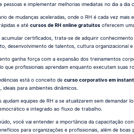
e pessoas e implementar melhorias imediatas no dia a dia 
io de mudanças aceleradas, onde o RH é cada vez mais 
ápidas e até
cursos de RH online gratuitos
oferecem uma 
 acumular certificados, trata-se de adquirir conheciment
o, desenvolvimento de talentos, cultura organizacional 
nto ganha força com a expansão dos treinamentos corpo
ndo que profissionais aprendam enquanto executam suas ro
ndências está o conceito de
curso corporativo em instan
, ideais para ambientes dinâmicos.
as ajudam equipes de RH a se atualizarem sem demandar l
democrático e integrado ao fluxo de trabalho.
údo, você vai entender a importância da capacitação con
benefícios para organizações e profissionais, além de boa