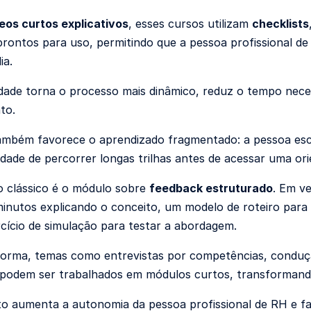
eos curtos explicativos
, esses cursos utilizam
checklists
rontos para uso, permitindo que a pessoa profissional d
ia.
idade torna o processo mais dinâmico, reduz o tempo nec
to.
ambém favorece o aprendizado fragmentado: a pessoa es
dade de percorrer longas trilhas antes de acessar uma ori
 clássico é o módulo sobre
feedback estruturado
. Em v
minutos explicando o conceito, um modelo de roteiro para 
cício de simulação para testar a abordagem.
rma, temas como entrevistas por competências, condução
s podem ser trabalhados em módulos curtos, transforman
o aumenta a autonomia da pessoa profissional de RH e fa