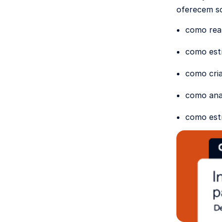
oferecem so
como real
como est
como cria
como anal
como estr