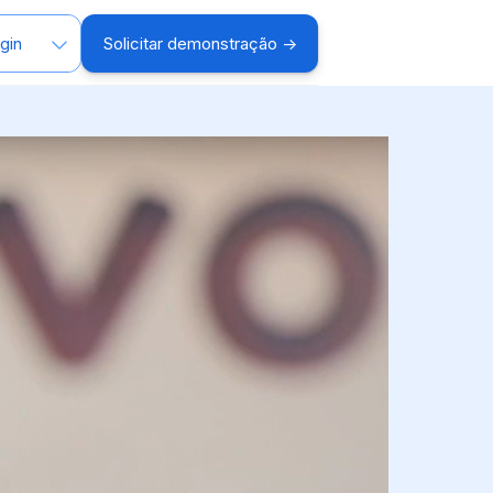
Solicitar demonstração →
gin