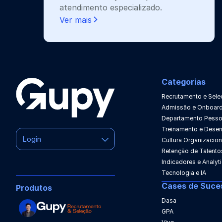
atendimento especializado.
Ver mais
Categorias
Recrutamento e Sele
Admissão e Onboard
Departamento Pesso
Treinamento e Dese
Login
Cultura Organizacion
Retenção de Talento
Indicadores e Analyt
Tecnologia e IA
Cases de Suce
Produtos
Dasa
GPA