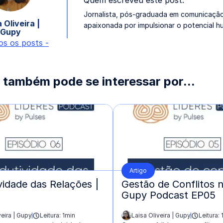
Quem escreveu este post:
Jornalista, pós-graduada em comunicação
 Oliveira |
apaixonada por impulsionar o potencial h
Gupy
os os posts -
 também pode se interessar por...
Artigo
vidade das Relações |
Gestão de Conflitos 
Gupy Podcast EP05
veira | Gupy
Leitura: 1min
Laisa Oliveira | Gupy
Leitura: 
escrito por: