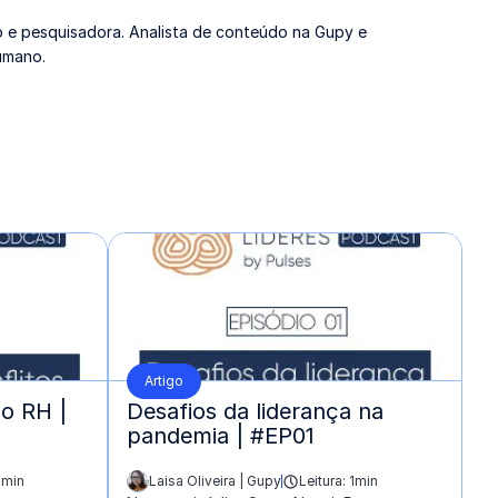
 e pesquisadora. Analista de conteúdo na Gupy e
umano.
Artigo
no RH |
Desafios da liderança na
pandemia | #EP01
1min
Laisa Oliveira | Gupy
Leitura: 1min
escrito por: