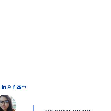
compartilhar no linkedin
compartilhar no whatsapp
compartilhar no facebook
compartilhar via Email
Copiar link
: