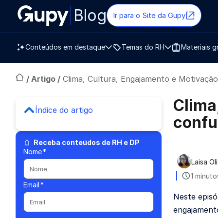
Blog
Ir para o Site da Gupy
Conteúdos em destaque
Temas do RH
Materiais g
/
Artigo
/
Clima, Cultura, Engajamento e Motivação
Clima
Índice do artigo
confu
Receba conteúdos de RH e DP
Nome
*
Laisa Ol
Publica
1 minuto
Email
*
Neste episó
engajamento