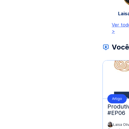
Laisa
Ver tod
>
Você
Artigo
Produti
#EP06
Laisa Oli
escrito por: