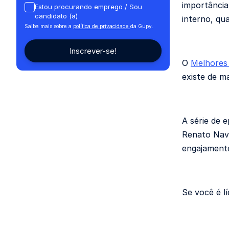
importância
Estou procurando emprego / Sou
candidato (a)
interno, qu
Saiba mais sobre a
política de privacidade
da Gupy.
O
Melhores 
existe de m
A série de 
Renato Nava
engajamento
Se você é lí