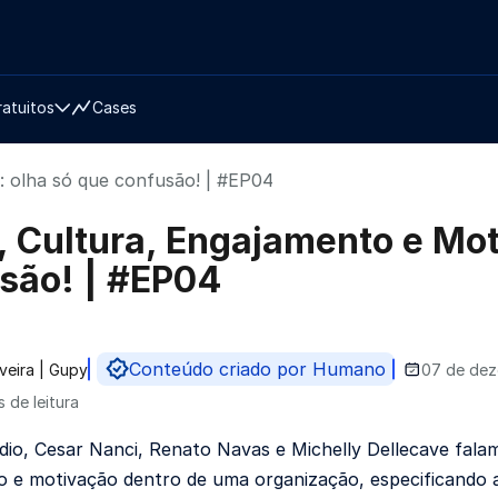
ratuitos
Cases
: olha só que confusão! | #EP04
, Cultura, Engajamento e Mot
são! | #EP04
Conteúdo criado por Humano
iveira | Gupy
07 de dez
do por
s de leitura
dio, Cesar Nanci, Renato Navas e Michelly Dellecave falam
 e motivação dentro de uma organização, especificando as