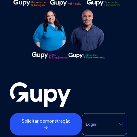
Solicitar demonstração
Login
→