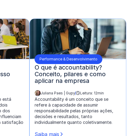
Performance & Desenvolvimento
O que é accountability?
esso
Conceito, pilares e como
aplicar na empresa
Juliana Paes | Gupy
Leitura: 12min
escrito por:
o está
Accountability é um conceito que se
dois
refere à capacidade de assumir
o dos
responsabilidade pelas próprias ações,
influenciam
decisões e resultados, tanto
a satisfação
individualmente quanto coletivamente.
Saiba mais