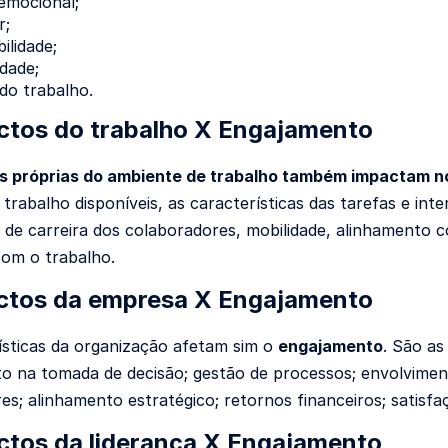
emocional;
r;
ilidade;
idade;
 do trabalho.
ctos do trabalho X Engajamento
s próprias do ambiente de trabalho também impactam n
trabalho disponíveis, as características das tarefas e inte
s de carreira dos colaboradores, mobilidade, alinhamento 
com o trabalho.
ctos da empresa X Engajamento
ísticas da organização afetam sim o
engajamento
. São as
o na tomada de decisão; gestão de processos; envolvime
s; alinhamento estratégico; retornos financeiros; satisfaç
ctos da liderança X Engajamento