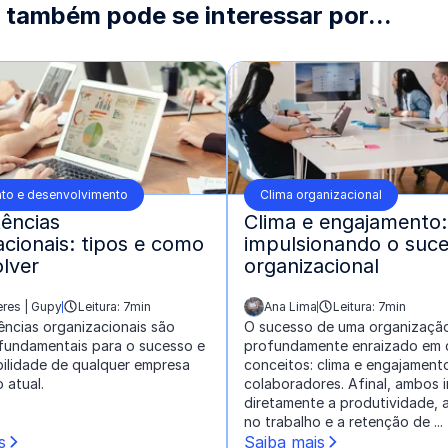
 também pode se interessar por...
to e desenvolvimento
Clima organizacional
ências
Clima e engajamento:
acionais: tipos e como
impulsionando o suc
lver
organizacional
eres | Gupy
Leitura: 7min
Ana Lima
Leitura: 7min
escrito por:
ncias organizacionais são
O sucesso de uma organizaçã
fundamentais para o sucesso e
profundamente enraizado em 
bilidade de qualquer empresa
conceitos: clima e engajament
 atual.
colaboradores. Afinal, ambos 
diretamente a produtividade, 
no trabalho e a retenção de ...
s
Saiba mais