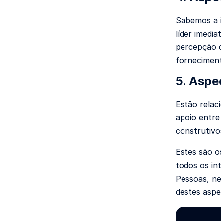
Sabemos a i
líder imedia
percepção d
forneciment
5. Aspe
Estão relac
apoio entre
construtivo
Estes são o
todos os in
Pessoas, ne
destes aspe