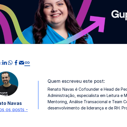
compartilhar no linkedin
compartilhar no whatsapp
compartilhar no facebook
compartilhar via Email
Copiar link
:
Quem escreveu este post:
Renato Navas é Cofounder e Head de Peo
Administração, especialista em Leitura e
Mentoring, Análise Transacional e Team C
ato Navas
desenvolvimento de liderança e de RH. P
os os posts -