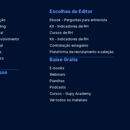
Escolhas do Editor
ção
Ebook - Perguntas para entrevista
ing
Kit - Indicadores de RH
al
Cursos de RH
nvolvimento
Kit - Indicadores de RH
al
Contratação estagiário
s
Plataforma de recrutamento e seleção
ics
Baixe Grátis
E-books
sso
Webinars
Planilhas
Podcasts
Cursos - Gupy Academy
Ver todos os materiais