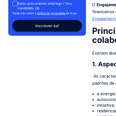
Estou procurando emprego / Sou
O
Engajame
candidato (a)
financeiros
Saiba mais sobre a
política de privacidade
da Gupy.
Engajament
Princ
colab
Existem div
1. Aspe
As caracter
padrões de 
a energia
autoconsc
iniciativa;
resiliência