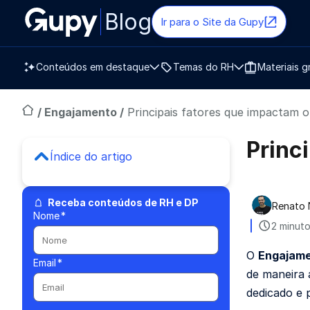
Blog
Ir para o Site da Gupy
Conteúdos em destaque
Temas do RH
Materiais g
/
Engajamento
/
Principais fatores que impactam 
Princ
Índice do artigo
Receba conteúdos de RH e DP
Renato 
Publica
Nome
*
2 minuto
O
Engajam
Email
*
de maneira 
dedicado e 