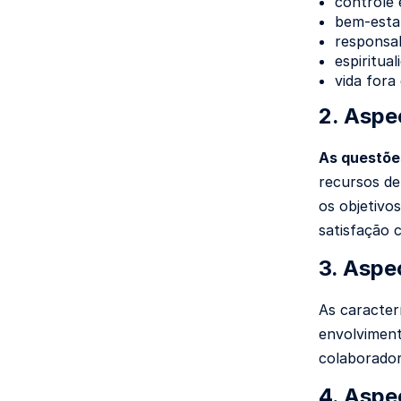
controle 
bem-esta
responsab
espiritual
vida fora
2. Aspe
As questõe
recursos de 
os objetivo
satisfação 
3. Aspe
As caracter
envolviment
colaboradore
4. Aspe