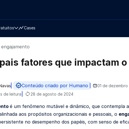
ratuitos
Cases
o engajamento
ipais fatores que impactam 
Conteúdo criado por Humano
Navas
01 de dezembro
do por
s de leitura
28 de agosto de 2024
ento
é um fenômeno mutável e dinâmico, que contempla as
alinhada aos propósitos organizacionais e pessoais, o
eng
persistente no desempenho dos papéis, com senso de eficác