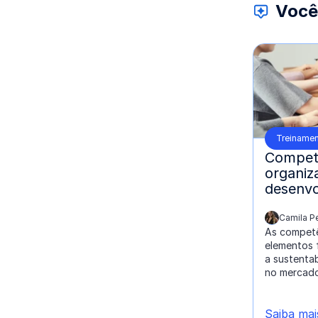
Você
Treinamen
Compet
organiz
desenvo
Camila P
escrito por:
As competê
elementos 
a sustenta
no mercado
Saiba mai