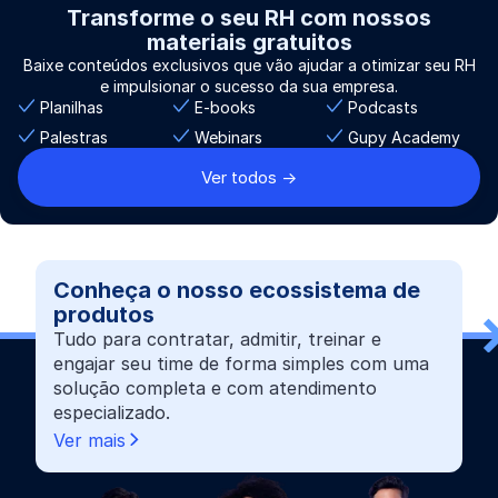
Transforme o seu RH com nossos
materiais gratuitos
Baixe conteúdos exclusivos que vão ajudar a otimizar seu RH
e impulsionar o sucesso da sua empresa.
Planilhas
E-books
Podcasts
Palestras
Webinars
Gupy Academy
Ver todos ->
Conheça o nosso ecossistema de
produtos
Tudo para contratar, admitir, treinar e
engajar seu time de forma simples com uma
solução completa e com atendimento
especializado.
Ver mais