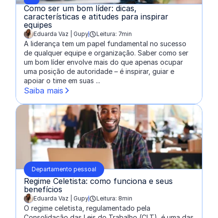
Como ser um bom líder: dicas,
características e atitudes para inspirar
equipes
Eduarda Vaz | Gupy
Leitura: 7min
escrito por:
A liderança tem um papel fundamental no sucesso
de qualquer equipe e organização. Saber como ser
um bom líder envolve mais do que apenas ocupar
uma posição de autoridade – é inspirar, guiar e
apoiar o time em suas ...
Saiba mais
Departamento pessoal
Regime Celetista: como funciona e seus
benefícios
Eduarda Vaz | Gupy
Leitura: 8min
escrito por:
O regime celetista, regulamentado pela
Consolidação das Leis do Trabalho (CLT), é uma das