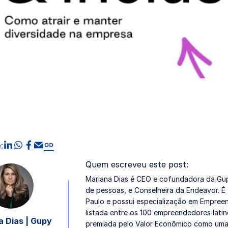
compartilhar no linkedin
compartilhar no whatsapp
compartilhar no facebook
compartilhar via Email
Copiar link
:
Quem escreveu este post:
Mariana Dias é CEO e cofundadora da Gupy
de pessoas, e Conselheira da Endeavor. 
Paulo e possui especialização em Empreen
listada entre os 100 empreendedores lati
 Dias | Gupy
premiada pelo Valor Econômico como uma 