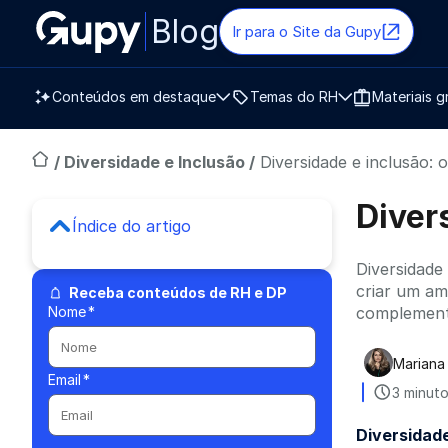
Blog
Ir para o Site da Gupy
Conteúdos em destaque
Temas do RH
Materiais g
/
Diversidade e Inclusão
/
Diversidade e inclusão:
Diver
Índice do artigo
Diversidade 
criar um am
Receba conteúdos de RH e DP
Nome
*
complement
Mariana
Publica
Email
*
3 minuto
Diversidade