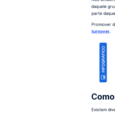
daquele gru
parte daque
Promover di
turnover
.
Como 
Existem div