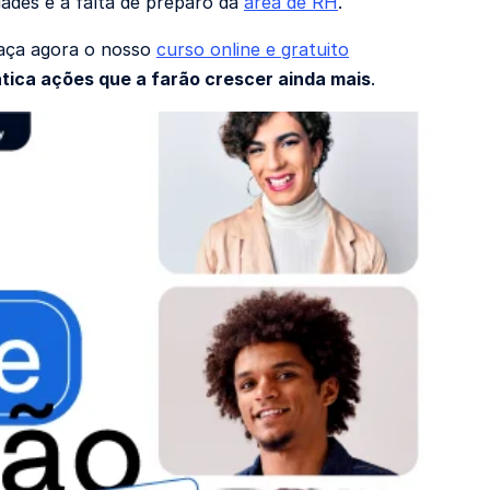
dades e a falta de preparo da
área de RH
.
 faça agora o nosso
curso online e gratuito
tica ações que a farão crescer ainda mais
.