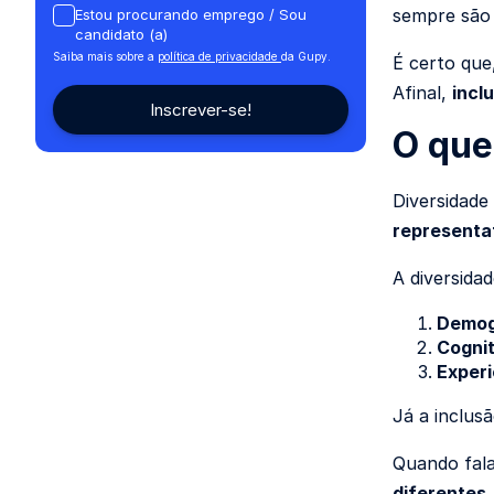
sempre são 
Estou procurando emprego / Sou
candidato (a)
Saiba mais sobre a
política de privacidade
da Gupy.
É certo que
Afinal,
incl
O que
Diversidade
representa
A diversidad
Demog
Cognit
Experi
Já a inclus
Quando fala
diferentes