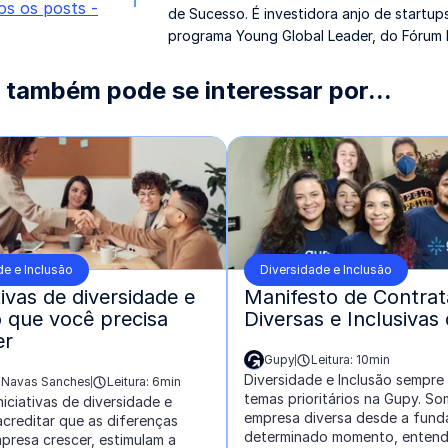
os os posts -
de Sucesso. É investidora anjo de startu
programa Young Global Leader, do Fórum 
 também pode se interessar por...
de e Inclusão
Diversidade e Inclusão
ativas de diversidade e
Manifesto de Contra
o que você precisa
Diversas e Inclusivas
er
Gupy
Leitura: 10min
escrito por:
Diversidade e Inclusão sempre
h Navas Sanches
Leitura: 6min
temas prioritários na Gupy. S
iciativas de diversidade e
empresa diversa desde a fund
acreditar que as diferenças
determinado momento, enten
presa crescer, estimulam a