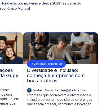
ps fundadas por mulheres e desde 2023 faz parte do
Econômico Mundial.
Diversidade e Inclusão
tações
Diversidade e Inclusão:
 da Gupy
conheça 6 empresas com
boas práticas
 foram
Elizabeth Navas Sanches
Leitura: 5min
escrito por:
omos uma
Empresas que promovem a diversidade e
ação - e, em
inclusão acreditam que são as diferenças
demos que
que fazem crescer, estimulam a inovação,