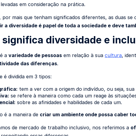
levadas em consideração na prática.
, por mais que tenham significados diferentes, as duas s
uir a diversidade é papel de toda a sociedade e deve ta
 significa diversidade e incl
 é a
variedade de pessoas
em relação à sua
cultura
, iden
tividade das diferenças
.
e é dividida em 3 tipos:
ráfica:
tem a ver com a origem do indivíduo, ou seja, sua r
iva:
se refere à maneira como cada um reage às situaçõe
encial:
sobre as afinidades e habilidades de cada um.
ão é a maneira de
criar um ambiente onde possa caber tod
mos de mercado de trabalho inclusivo, nos referimos a
of
, respeitando essas diferenças.