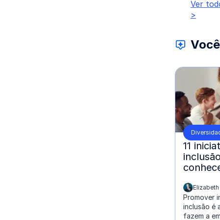
Ver tod
>
Você
Diversida
11 inici
inclusã
conhec
Elizabet
escrito por:
Promover in
inclusão é 
fazem a em