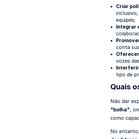
Criar pol
inclusivo
equipes;
Integrar 
colabora
Promover
conta sua
Oferecer 
vozes das
Interferi
tipo de p
Quais o
Não dar esp
"bolha"
, o
como capaci
No entanto,