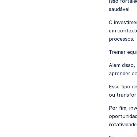
Isso fortal
saudável.
O investime
em contexto
processos.
Treinar equ
Além disso,
aprender co
Esse tipo d
ou transfor
Por fim, in
oportunidad
rotatividad