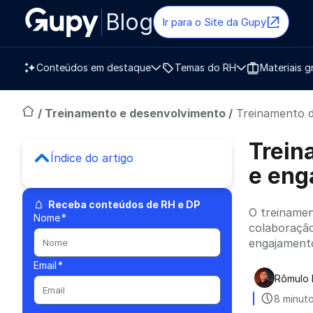
Blog
Ir para o Site da Gupy
Conteúdos em destaque
Temas do RH
Materiais g
/
Treinamento e desenvolvimento
/
Treinamento d
Trein
Índice do artigo
e eng
Receba conteúdos de RH e DP
O treinamen
Nome
*
colaboração
engajament
Email
*
Rômulo 
Publica
8 minuto