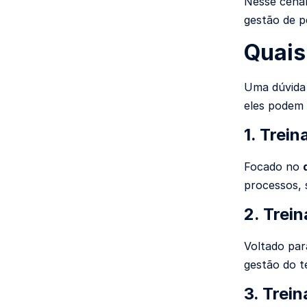
Nesse cenár
gestão de p
Quais
Uma dúvida 
eles podem 
1. Trei
Focado no
processos, 
2. Trei
Voltado pa
gestão do 
3. Trei