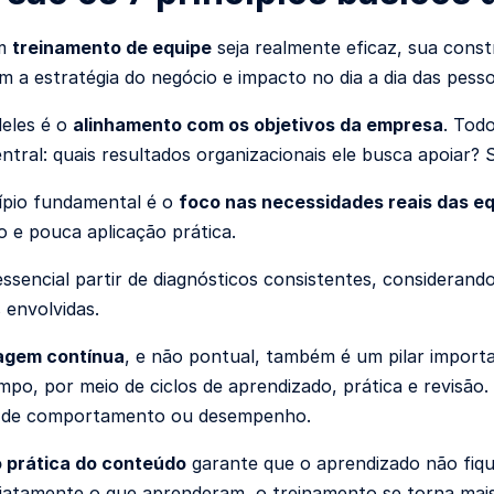
um
treinamento de equipe
seja realmente eficaz, sua const
 a estratégia do negócio e impacto no dia a dia das pess
deles é o
alinhamento com os objetivos da empresa
. Tod
ntral: quais resultados organizacionais ele busca apoiar?
ípio fundamental é o
foco nas necessidades reais das e
 e pouca aplicação prática.
 essencial partir de diagnósticos consistentes, consideran
 envolvidas.
agem contínua
, e não pontual, também é um pilar import
mpo, por meio de ciclos de aprendizado, prática e revisão
 de comportamento ou desempenho.
o prática do conteúdo
garante que o aprendizado não fiqu
diatamente o que aprenderam, o treinamento se torna mais s