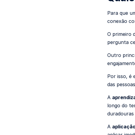
Para que 
conexão com
O primeiro 
pergunta ce
Outro princ
engajamento
Por isso, é
das pessoas
A
aprendiz
longo do te
duradouras
A
aplicaçã
aplicar ime