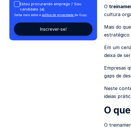
Estou procurando emprego / Sou
O
treiname
candidato (a)
cultura org
Saiba mais sobre a
política de privacidade
da Gupy.
Mais do que
estratégico
Em um cenár
deixa de se
Empresas q
gaps de de
Neste conte
ideias práti
O que
O treinamen