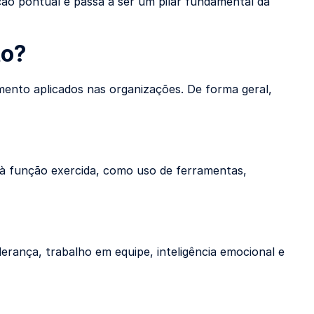
ão pontual e passa a ser um pilar fundamental da
to?
mento aplicados nas organizações. De forma geral,
 à função exercida, como uso de ferramentas,
erança, trabalho em equipe, inteligência emocional e