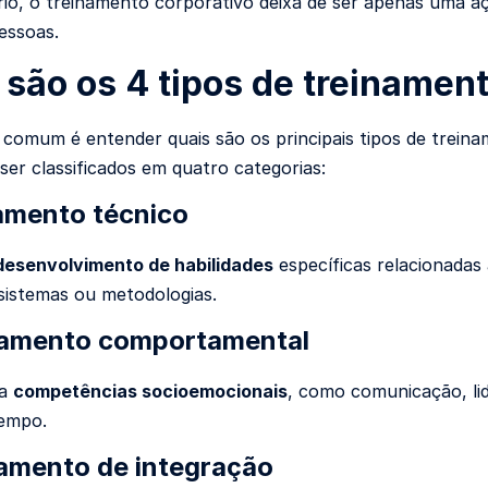
io, o treinamento corporativo deixa de ser apenas uma aç
essoas.
 são os 4 tipos de treinamen
comum é entender quais são os principais tipos de treina
ser classificados em quatro categorias:
namento técnico
desenvolvimento de habilidades
específicas relacionadas
sistemas ou metodologias.
namento comportamental
ra
competências socioemocionais
, como comunicação, lid
tempo.
namento de integração