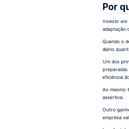
Por q
Investir em
adaptação 
Quando o de
diário quan
Um dos prin
preparadas 
eficiência 
Ao mesmo te
assertiva.
Outro ganh
empresa val