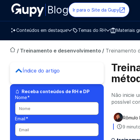
Blog
Ir para o Site da Gupy
Conteúdos em destaque
Temas do RH
Materiais g
/
Treinamento e desenvolvimento
/
Treinamento d
Trein
Índice do artigo
méto
Receba conteúdos de RH e DP
Não inicie 
Nome
*
possível co
Rômulo 
Email
*
Publica
9 minuto