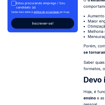
O
treiname
Estou procurando emprego / Sou
comportamen
candidato (a)
Saiba mais sobre a
política de privacidade
da Gupy.
Aumento d
Maior eng
Otimizaçã
Melhoria 
Mensuraçã
Porém, com 
se tornara
Saber quais
formatos, o
Devo 
Hoje, é fun
ensino
e as
pessoal.