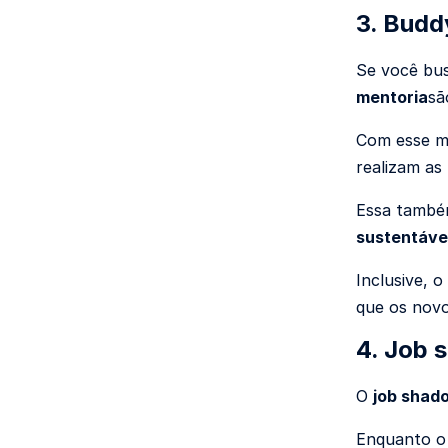
3. Budd
Se você bus
mentoria
sã
Com esse m
realizam as
Essa també
sustentáve
Inclusive, 
que os novo
4. Job 
O
job shad
Enquanto o 