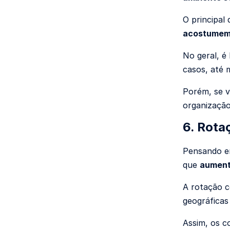
O principal
acostumem
No geral, é
casos, até 
Porém, se v
organização
6. Rota
Pensando e
que
aument
A rotação c
geográficas
Assim, os c