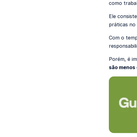
como trabal
Ele consist
práticas no
Com o tempo
responsabil
Porém, é im
são menos 