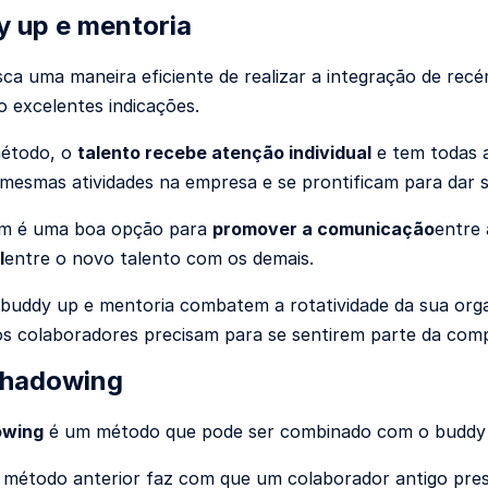
y up e mentoria
ca uma maneira eficiente de realizar a integração de rec
o excelentes indicações.
étodo, o
talento recebe atenção individual
e tem todas 
 mesmas atividades na empresa e se prontificam para dar
m é uma boa opção para
promover a comunicação
entre
l
entre o novo talento com os demais.
o buddy up e mentoria combatem a rotatividade da sua orga
s colaboradores precisam para se sentirem parte da comp
shadowing
owing
é um método que pode ser combinado com o buddy u
método anterior faz com que um colaborador antigo pres