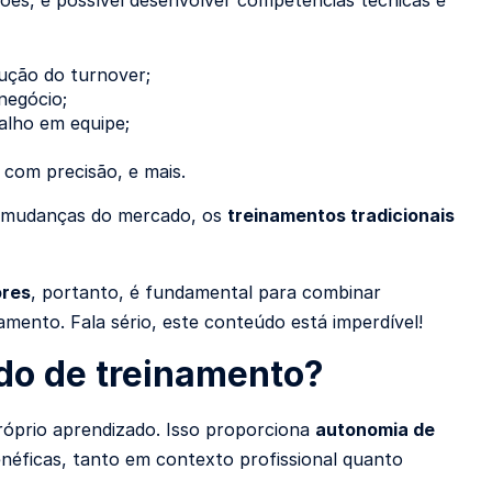
ões, é possível desenvolver competências técnicas e
ução do turnover;
negócio;
alho em equipe;
 com precisão, e mais.
s mudanças do mercado, os
treinamentos tradicionais
ores
, portanto, é fundamental para combinar
amento. Fala sério, este conteúdo está imperdível!
do de treinamento?
róprio aprendizado. Isso proporciona
autonomia de
néficas, tanto em contexto profissional quanto