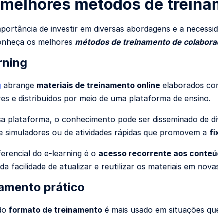
 melhores métodos de treina
mportância de investir em diversas abordagens e a necessi
onheça os melhores
métodos de treinamento de colabora
rning
g
abrange
materiais de treinamento online
elaborados co
es e distribuídos por meio de uma plataforma de ensino.
a plataforma, o conhecimento pode ser disseminado de div
e simuladores ou de atividades rápidas que promovem a
fi
erencial do e-learning é o
acesso recorrente aos conte
da facilidade de atualizar e reutilizar os materiais em nov
namento prático
do
formato de treinamento
é mais usado em situações que