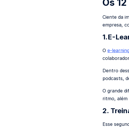
Os 12
Ciente da i
empresa, c
1.E-Lea
O
e-learnin
colaborador
Dentro dess
podcasts, d
O grande dif
ritmo, além 
2. Trei
Esse segun