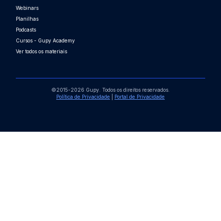
Webinars
Planilhas
Podcasts
Cursos - Gupy Academy
Ver todos os materiais
©2015-2026 Gupy. Todos os direitos reservados.
Política de Privacidade
|
Portal de Privacidade