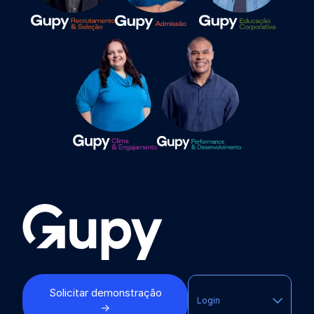
Solicitar demonstração
Login
→