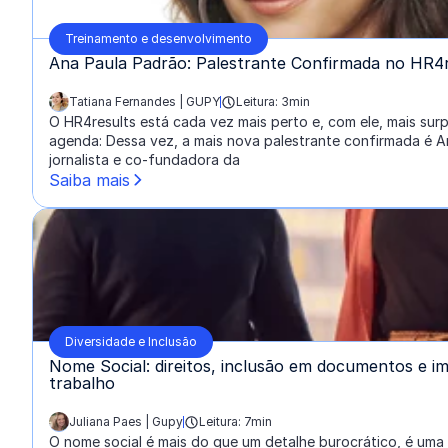
Treinamento e desenvolvimento
Ana Paula Padrão: Palestrante Confirmada no HR4r
Tatiana Fernandes | GUPY
Leitura: 3min
escrito por:
O HR4results está cada vez mais perto e, com ele, mais sur
agenda: Dessa vez, a mais nova palestrante confirmada é A
jornalista e co-fundadora da
Saiba mais
Diversidade e Inclusão
Nome Social: direitos, inclusão em documentos e i
trabalho
Juliana Paes | Gupy
Leitura: 7min
escrito por:
O nome social é mais do que um detalhe burocrático, é uma