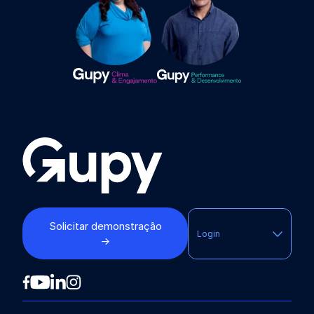
Solicitar demonstração
Login
→