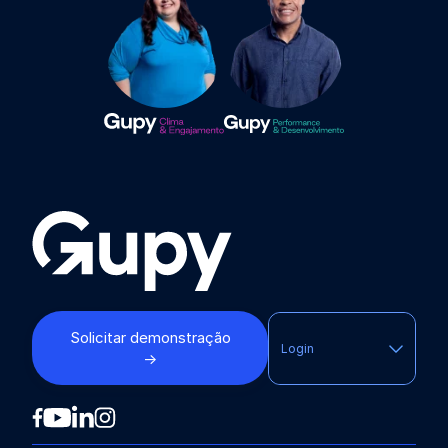
Solicitar demonstração
Login
→