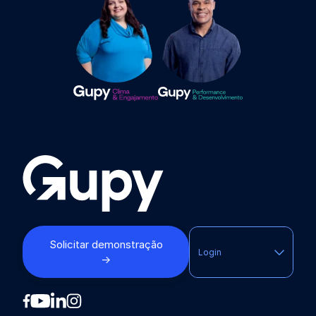
Solicitar demonstração
Login
→