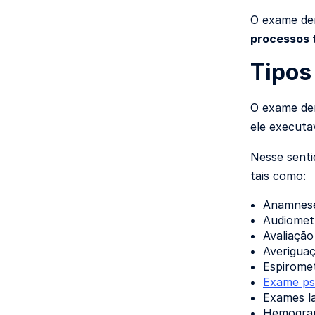
O exame dem
processos 
Tipos
O exame dem
ele executa
Nesse senti
tais como:
Anamnese 
Audiometr
Avaliação
Averiguaç
Espiromet
Exame ps
Exames la
Hemogram