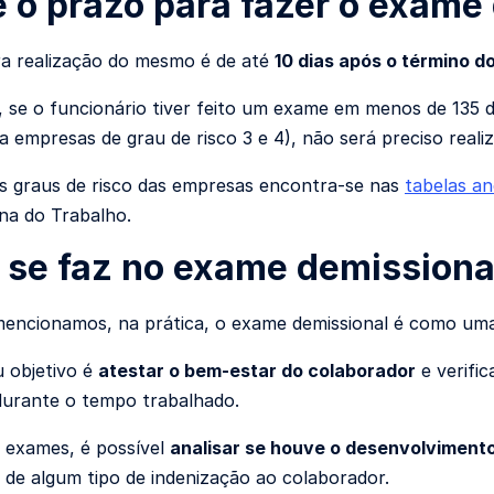
é o prazo para fazer o exame
a realização do mesmo é de até
10 dias após o término d
 se o funcionário tiver feito um exame em menos de 135 di
a empresas de grau de risco 3 e 4), não será preciso realiz
os graus de risco das empresas encontra-se nas
tabelas a
na do Trabalho.
 se faz no exame demissiona
ncionamos, na prática, o exame demissional é como uma 
u objetivo é
atestar o bem-estar do colaborador
e verifi
urante o tempo trabalhado.
 exames, é possível
analisar se houve o desenvolviment
 de algum tipo de indenização ao colaborador.