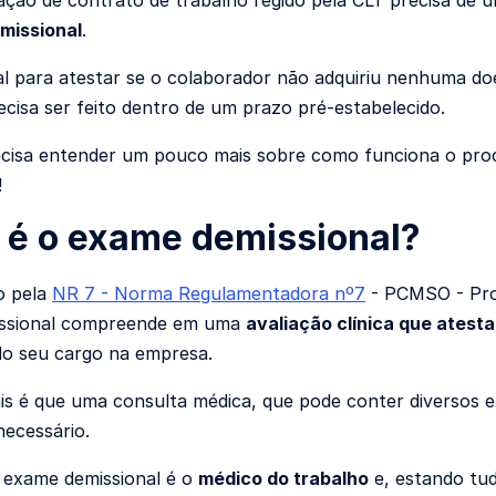
zação de contrato de trabalho regido pela CLT precisa de 
missional
.
 para atestar se o colaborador não adquiriu nenhuma d
recisa ser feito dentro de um prazo pré-estabelecido.
cisa entender um pouco mais sobre como funciona o proc
!
 é o exame demissional?
o pela
NR 7 - Norma Regulamentadora nº7
- PCMSO - Pro
ssional compreende em uma
avaliação clínica que atest
 do seu cargo na empresa.
is é que uma consulta médica, que pode conter diversos e
necessário.
 exame demissional é o
médico do trabalho
e, estando tu