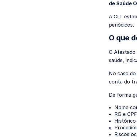
de Saúde O
A CLT estab
periódicos.
O que d
O Atestado 
saúde, indi
No caso do 
conta do tr
De forma g
Nome comp
RG e CPF
Histórico
Procedim
Riscos oc