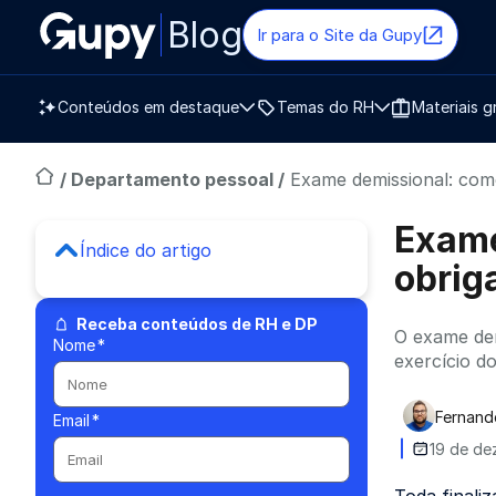
Blog
Ir para o Site da Gupy
Conteúdos em destaque
Temas do RH
Materiais g
/
Departamento pessoal
/
Exame demissional: como
Exame
Índice do artigo
obrig
Receba conteúdos de RH e DP
O exame dem
Nome
*
exercício d
Fernand
Email
*
Publica
19 de de