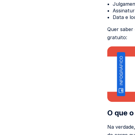
Julgament
Assinatur
Data e lo
Quer saber 
gratuito:
O que o
Na verdade
do cargo q