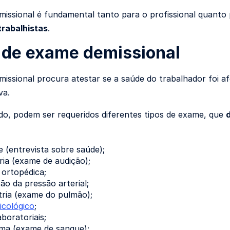
issional é fundamental tanto para o profissional quanto
trabalhistas
.
 de exame demissional
issional procura atestar se a saúde do trabalhador foi a
va.
do, podem ser requeridos diferentes tipos de exame, que
(entrevista sobre saúde);
ia (exame de audição);
 ortopédica;
ão da pressão arterial;
ria (exame do pulmão);
icológico
;
boratoriais;
a (exame de sangue);