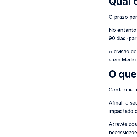
Qual 
O prazo par
No entanto,
90 dias (par
A divisão d
e em Medici
O que
Conforme me
Afinal, o se
impactado d
Através dos
necessidade