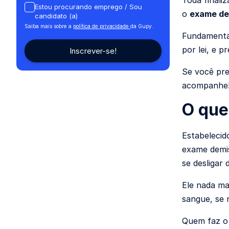
Toda finali
Estou procurando emprego / Sou
o
exame de
candidato (a)
Saiba mais sobre a
política de privacidade
da Gupy.
Fundamental
por lei
, e p
Se você pre
acompanhe
O que
Estabelecid
exame demi
se desligar
Ele nada ma
sangue, se 
Quem faz o