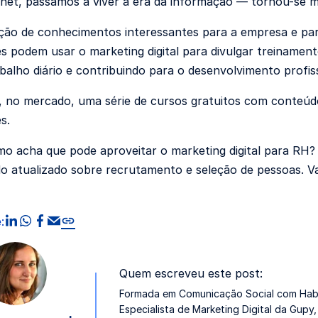
net, passamos a viver a era da informação — tornou-se mu
ção de conhecimentos interessantes para a empresa e par
s podem usar o marketing digital para divulgar treiname
abalho diário e contribuindo para o desenvolvimento profis
no mercado, uma série de cursos gratuitos com conteúd
s.
o acha que pode aproveitar o marketing digital para RH? 
 atualizado sobre recrutamento e seleção de pessoas. V
compartilhar no linkedin
compartilhar no whatsapp
compartilhar no facebook
compartilhar via Email
Copiar link
:
Quem escreveu este post:
Formada em Comunicação Social com Habi
Especialista de Marketing Digital da Gup