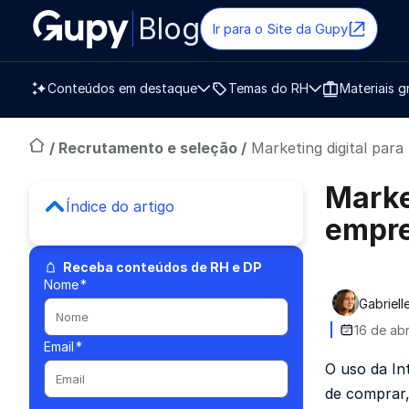
Blog
Ir para o Site da Gupy
Conteúdos em destaque
Temas do RH
Materiais g
/
Recrutamento e seleção
/
Marketing digital para
Marke
Índice do artigo
empr
Receba conteúdos de RH e DP
Nome
*
Gabriel
Publica
16 de abr
Email
*
O uso da In
de comprar,