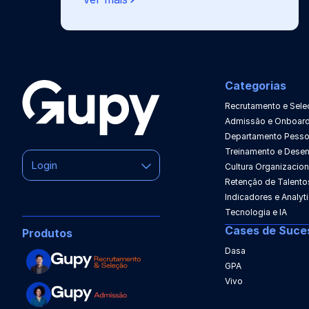
Categorias
Recrutamento e Sele
Admissão e Onboard
Departamento Pesso
Treinamento e Dese
Login
Cultura Organizacion
Retenção de Talento
Indicadores e Analyt
Tecnologia e IA
Cases de Suce
Produtos
Dasa
GPA
Vivo