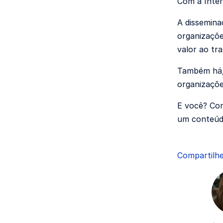
Com a Inter
A dissemina
organizaçõe
valor ao tr
Também há, 
organizaçõe
E você? Com
um conteúdo
Compartilhe