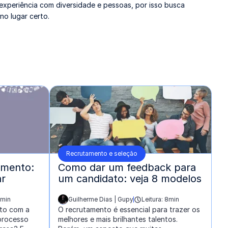
m experiência com diversidade e pessoas, por isso busca
no lugar certo.
Recrutamento e seleção
amento:
Como dar um feedback para
ar
um candidato: veja 8 modelos
5min
Guilherme Dias | Gupy
Leitura: 8min
escrito por:
to com a
O recrutamento é essencial para trazer os
 processo
melhores e mais brilhantes talentos.