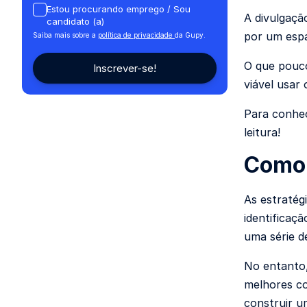
Estou procurando emprego / Sou
A divulgaçã
candidato (a)
por um esp
Saiba mais sobre a
política de privacidade
da Gupy.
O que pouco
viável usar 
Para conhe
leitura!
Como 
As estratég
identificaç
uma série de
No entanto
melhores co
construir u