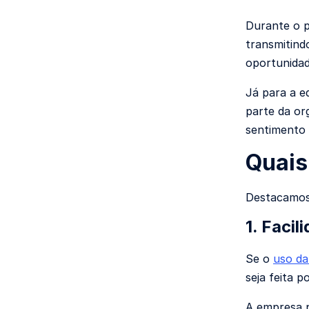
Durante o p
transmitind
oportunidad
Já para a e
parte da or
sentimento 
Quais
Destacamos 
1. Faci
Se o
uso da
seja feita po
A empresa p