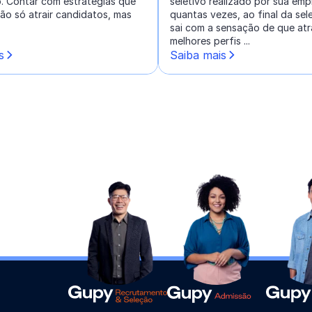
. Contar com estratégias que
seletivo realizado por sua emp
ão só atrair candidatos, mas
quantas vezes, ao final da sel
sai com a sensação de que atr
melhores perfis ...
s
Saiba mais