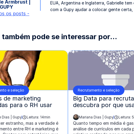
le Armbrust |
EUA, Argentina e Inglaterra, Gabrielle te
GUPY
com a Gupy ajudar a colocar gente certa, 
os os posts -
 também pode se interessar por...
nto e seleção
Recrutamento e seleção
as de marketing
Big Data para recrut
as para o RH usar
descubra por que us
 Dias | Gupy
Leitura: 14min
Mariana Dias | Gupy
Leitura: 
escrito por:
er estranho, mas a verdade é
Quanto tempo em média é gas
mento entre RH e marketing é
análise de currículos em cada