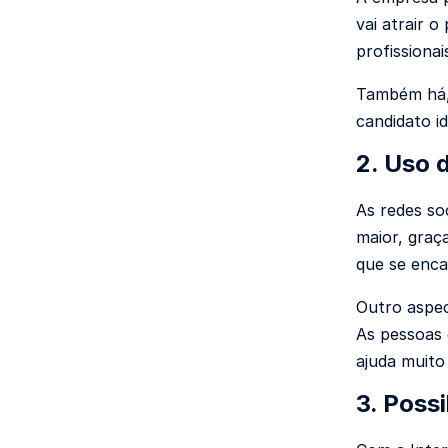
vai atrair 
profissionai
Também há, 
candidato i
2. Uso 
As redes so
maior, graç
que se enca
Outro aspec
As pessoas 
ajuda muito
3. Poss