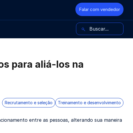
Falar com vendedor
Buscar no blog
os para aliá-los na
Recrutamento e seleção
Treinamento e desenvolvimento
acionamento entre as pessoas, alterando sua maneira