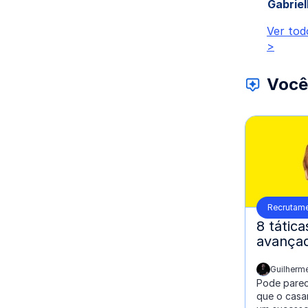
Gabriel
Ver tod
>
Você
Recrutame
8 tátic
avançad
Guilherme
escrito por:
Pode parec
que o casa