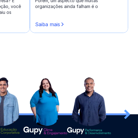
resa? E
Porém, um aspecto que muitas
eção, você
organizações ainda falham é o
aiu os
Saiba mais