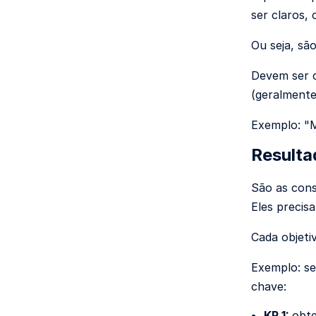
ser claros, 
Ou seja, sã
Devem ser c
(geralmente 
Exemplo: "M
Resulta
São as cons
Eles precis
Cada objeti
Exemplo: se
chave:
KR 1:
obt