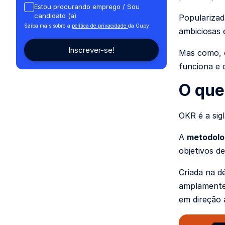
Estou procurando emprego / Sou
candidato (a)
Popularizad
Saiba mais sobre a
política de privacidade
da Gupy.
ambiciosas
Mas como, e
funciona e 
O que
OKR é a sig
A
metodolo
objetivos d
Criada na d
amplamente 
em direção 