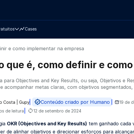
ratuitos
Cases
inir e como implementar na empresa
o que é, como definir e com
la para Objectives and Key Results, ou seja, Objetivos e 
r e acompanhar metas claras, com objetivos segmentados, 
Conteúdo criado por Humano
o Costa | Gupy
19 de 
do por
os de leitura
12 de setembro de 2024
gia
OKR (Objectives and Key Results)
tem ganhado cada v
er de alinhar objetivos e direcionar esforços para alcança