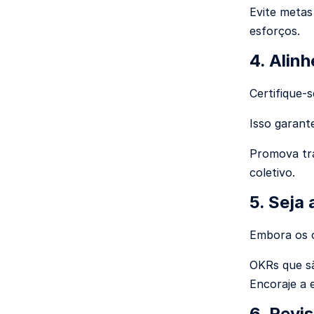
Evite metas
esforços.
4.
Alinh
Certifique-
Isso garan
Promova tra
coletivo.
5.
Seja 
Embora os o
OKRs que sã
Encoraje a e
6.
Revis