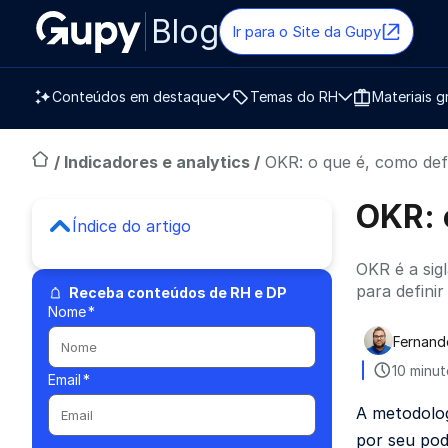
Blog
Ir para o Site da Gupy
Conteúdos em destaque
Temas do RH
Materiais g
/
Indicadores e analytics
/
OKR: o que é, como def
OKR: 
Índice do artigo
OKR é a sig
para defini
Receba conteúdos de RH e DP
Nome
*
Fernand
Publica
10 minut
Email
*
A metodolo
por seu pod