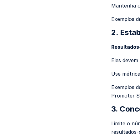
Mantenha os
Exemplos de
2.
Estab
Resultados
Eles devem 
Use métrica
Exemplos de
Promoter Sc
3.
Conce
Limite o nú
resultados-