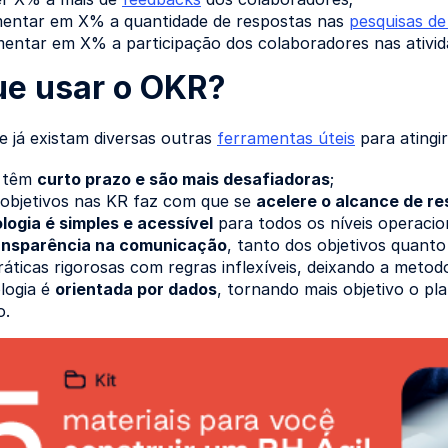
entar em X% a quantidade de respostas nas
pesquisas de
entar em X% a participação dos colaboradores nas ativid
ue usar o OKR?
e já existam diversas outras
ferramentas úteis
para atingi
 têm
curto prazo e são mais desafiadoras
;
s objetivos nas KR faz com que se
acelere o alcance de re
ogia é simples e acessível
para todos os níveis operacion
ansparência na comunicação
, tanto dos objetivos quanto
áticas rigorosas com regras inflexíveis, deixando a metod
logia é
orientada por dados
, tornando mais objetivo o p
o.