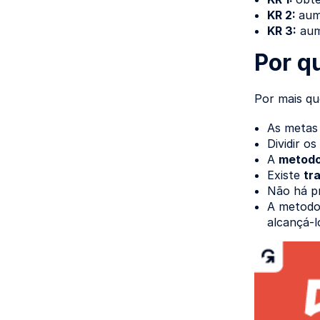
KR 2:
aum
KR 3:
aum
Por q
Por mais qu
As metas
Dividir o
A
metodol
Existe
tr
Não há pr
A metodo
alcançá-l