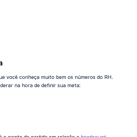
a
 que você conheça muito bem os números do RH.
derar na hora de definir sua meta:
rá o ponto de partida em relação a
headcount
,