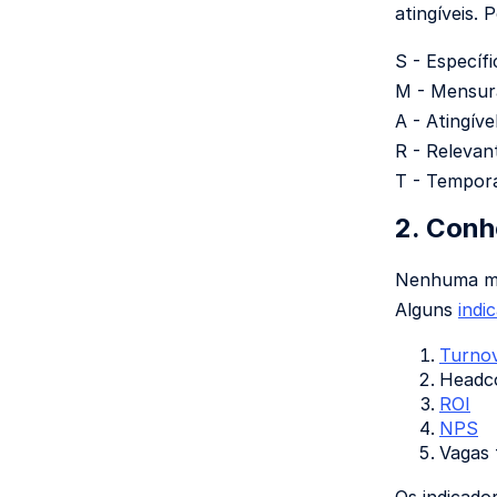
atingíveis. 
S - Específi
M - Mensur
A - Atingíve
R - Relevan
T - Tempor
2. Conh
Nenhuma met
Alguns
indi
Turno
Headc
ROI
NPS
Vagas 
Os indicado