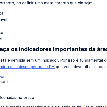
Portanto, ao definir uma meta garanta que ela seja:
ca
ável
l
te
al
eça os indicadores importantes da áre
a é definida sem um indicador. Por isso é fundamental
cadores de desempenho de RH
que você deve olhar e consi
ver
ount
fechadas no prazo
res ajudarão a entender a sua situação atual. Assim, sabe