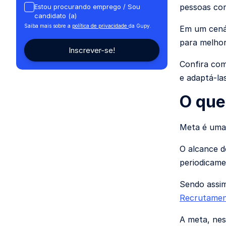
pessoas com
Estou procurando emprego / Sou
candidato (a)
Saiba mais sobre a
política de privacidade
da Gupy.
Em um cenár
para melhor
Confira com
e adaptá-la
O que
Meta é uma 
O alcance 
periodicame
Sendo assi
Recrutamen
A meta, nes