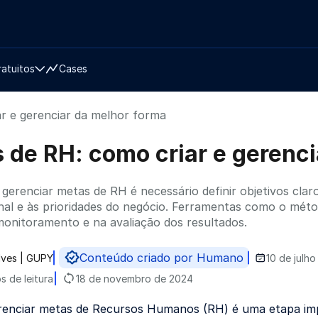
ratuitos
Cases
r e gerenciar da melhor forma
 de RH: como criar e gerenci
e gerenciar metas de RH é necessário definir objetivos clar
nal e às prioridades do negócio. Ferramentas como o mé
onitoramento e na avaliação dos resultados.
Conteúdo criado por Humano
lves | GUPY
10 de julh
do por
s de leitura
18 de novembro de 2024
erenciar metas de Recursos Humanos (RH) é uma etapa impo