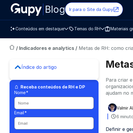
Blog
Ir para o Site da Gupy
Conteúdos em destaque
Temas do RH
Materiais g
/
Indicadores e analytics
/
Metas de RH: como cria
Metas
Índice do artigo
Para criar 
organizacio
Receba conteúdos de RH e DP
Nome
*
ajudam no m
Valmir A
Publica
Email
*
6 minuto
Definir e g