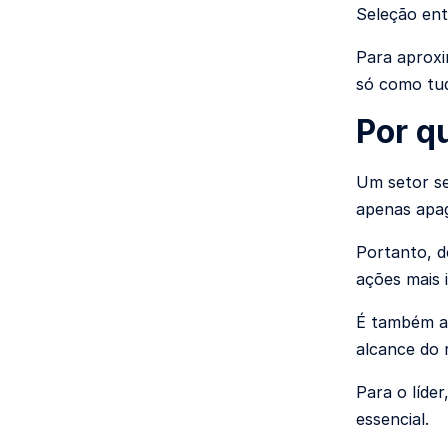
Seleção ent
Para aproxi
só como tu
Por q
Um setor se
apenas apag
Portanto, d
ações mais 
É também a 
alcance do 
Para o líde
essencial.