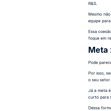
R&S.
Mesmo não s
equipe par
Essa coesão
foque em re
Meta 
Pode parece
Por isso, s
o seu setor
Já a meta é
curto para 
Dessa forma