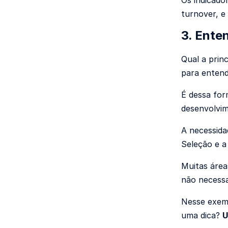
turnover, e
3. Ente
Qual a prin
para entend
É dessa for
desenvolvim
A necessida
Seleção e a
Muitas área
não necess
Nesse exemp
uma dica?