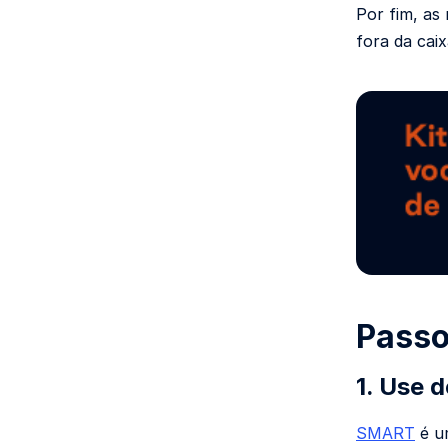
Por fim, as
fora da caix
Passo
1. Use 
SMART
é u