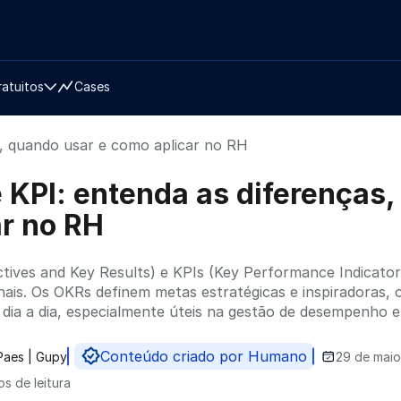
ratuitos
Cases
s, quando usar e como aplicar no RH
 KPI: entenda as diferenças
ar no RH
tives and Key Results) e KPIs (Key Performance Indicator
nais. Os OKRs definem metas estratégicas e inspiradoras,
 dia a dia, especialmente úteis na gestão de desempenho 
Conteúdo criado por Humano
Paes | Gupy
29 de maio
do por
os de leitura