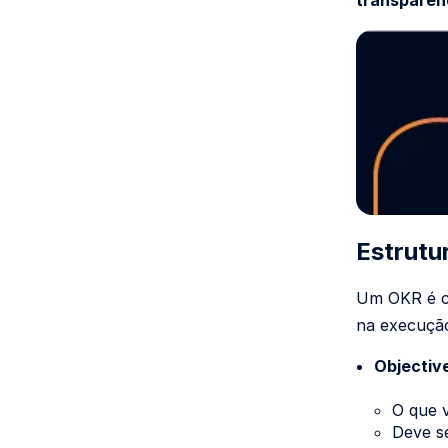
transparên
Estrutu
Um OKR é co
na execuçã
Objective
O que 
Deve se