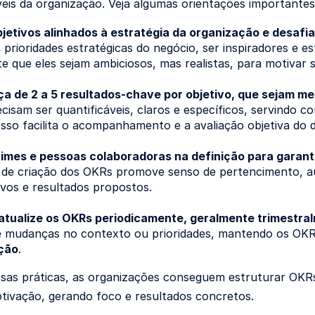
veis da organização. Veja algumas orientações importantes
bjetivos alinhados à estratégia da organização e desaf
as prioridades estratégicas do negócio, ser inspiradores e es
e que eles sejam ambiciosos, mas realistas, para motivar 
ça de 2 a 5 resultados-chave por objetivo, que sejam m
cisam ser quantificáveis, claros e específicos, servindo 
 Isso facilita o acompanhamento e a avaliação objetiva d
times e pessoas colaboradoras na definição para garant
 de criação dos OKRs promove senso de pertencimento, 
ivos e resultados propostos.
 atualize os OKRs periodicamente, geralmente trimestra
 mudanças no contexto ou prioridades, mantendo os OKRs 
ção
.
ssas práticas, as organizações conseguem estruturar OK
tivação, gerando foco e resultados concretos.