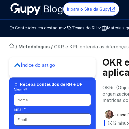
Blog
Ir para o Site da Gupy
Conteúdos em destaque
Temas do RH
Materiais g
/
Metodologias
/
OKR e KPI: entenda as diferença
OKR e
Índice do artigo
aplic
Receba conteúdos de RH e DP
OKRs (Objec
Nome
*
organizacio
métricas do
Email
*
Juliana 
Publica
12 minut