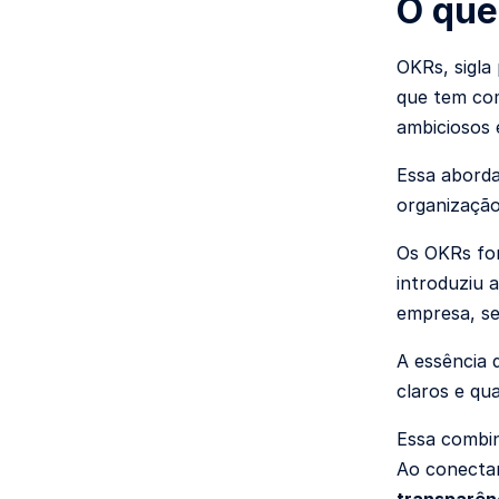
O que
OKRs, sigla
que tem com
ambiciosos 
Essa aborda
organização
Os OKRs for
introduziu 
empresa, se
A essência 
claros e qu
Essa combin
Ao conectar