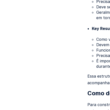
Precisa
Deve se
Geralme
em tor
Key Resu
Como v
Devem s
Funcio
Precisa
É impor
durante
Essa estrut
acompanhame
Como d
Para constr