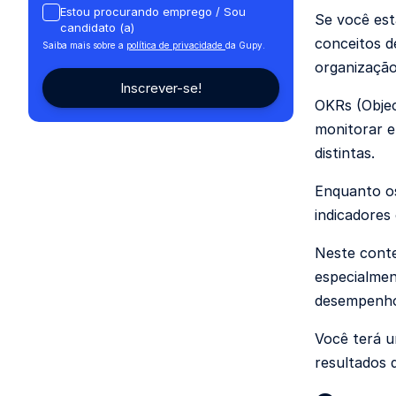
Estou procurando emprego / Sou
Se você es
candidato (a)
conceitos d
Saiba mais sobre a
política de privacidade
da Gupy.
organização
OKRs (Objec
monitorar e
distintas.
Enquanto os
indicadores 
Neste conte
especialmen
desempenho 
Você terá u
resultados 