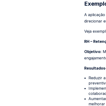
Exemplo
A aplicação
direcionar 
Veja exempl
RH – Reten
Objetivo:
Me
engajamento
Resultados
Reduzir a
preventiv
Implemen
colabora
Aumentar 
melhorar 