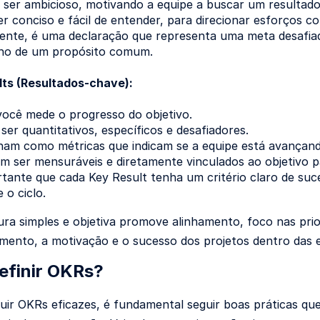
 ser ambicioso, motivando a equipe a buscar um resultado s
r conciso e fácil de entender, para direcionar esforços c
nte, é uma declaração que representa uma meta desafiador
no de um propósito comum.
lts (Resultados-chave):
ocê mede o progresso do objetivo.
er quantitativos, específicos e desafiadores.
nam como métricas que indicam se a equipe está avançan
m ser mensuráveis e diretamente vinculados ao objetivo p
tante que cada Key Result tenha um critério claro de suce
 o ciclo.
ura simples e objetiva promove alinhamento, foco nas prior
nto, a motivação e o sucesso dos projetos dentro das 
efinir OKRs?
uir OKRs eficazes, é fundamental seguir boas práticas q