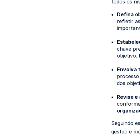
todos os ní
Defina o
refletir 
important
Estabele
chave pre
objetivo.
Envolva 
processo
dos objet
Revise e
conforme
organiza
Seguindo e
gestão e mo