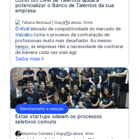
Como um CRM de Talentos ajuda a
potencializar o Banco de Talentos da sua
empresa
Tatiana Michaud | Gupy
Leitura: 12min
escrito por:
O nível elevado de competitividade do mercado de
trabalho torna o processo de contratação de
profissionais muito mais desafiador. Ao mesmo
tempo, as empresas têm a necessidade de contratar
de maneira cada vez mais ágil.
Saiba mais
Recrutamento e seleção
Estas startups odeiam os processos
seletivos comuns
Mauricio Carneiro | Gupy
Leitura: 3min
escrito por: