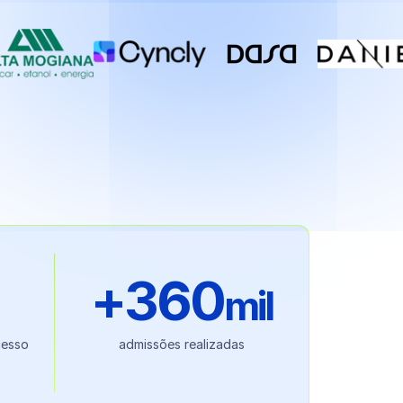
+
360
mil
cesso
admissões realizadas