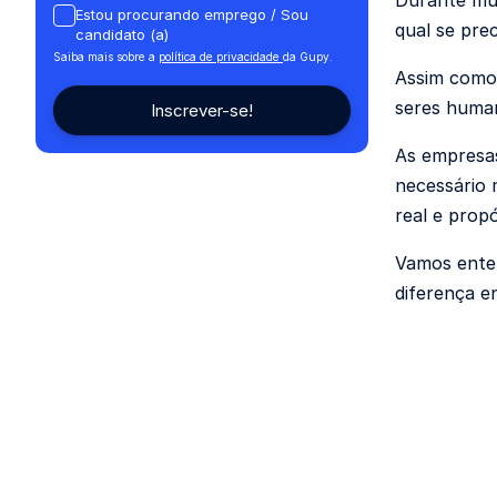
Durante mui
Estou procurando emprego / Sou
qual se pre
candidato (a)
Saiba mais sobre a
política de privacidade
da Gupy.
Assim como 
seres huma
As empresas
necessário 
real e propó
Vamos enten
diferença e