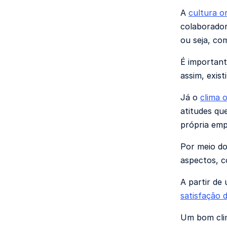
A
cultura o
colaborador
ou seja, co
É important
assim, exis
Já o
clima 
atitudes qu
própria empr
Por meio do
aspectos, 
A partir de
satisfação 
Um bom clim