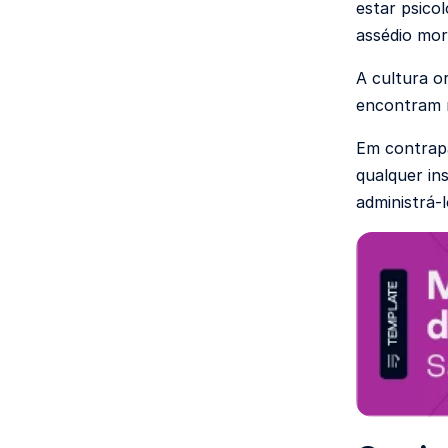
estar psico
assédio mor
A cultura o
encontram m
Em contrapa
qualquer in
administrá-l