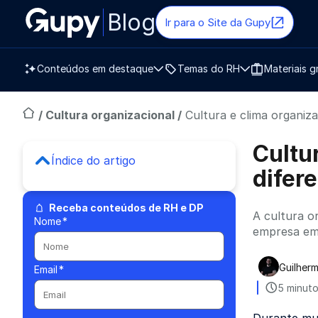
Blog
Ir para o Site da Gupy
Conteúdos em destaque
Temas do RH
Materiais g
/
Cultura organizacional
/
Cultura e clima organiza
Cultu
Índice do artigo
difer
Receba conteúdos de RH e DP
A cultura o
Nome
*
empresa em 
Guilherm
Email
*
Publica
5 minuto