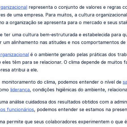
rganizacional
representa o conjunto de valores e regras co
es de uma empresa. Para muitos, a cultura organizacional
mo a organização se apresenta para o mercado e seus sta
e ter uma cultura bem-estruturada e estabelecida para qu
tir um alinhamento nas atitudes e nos comportamentos de
organizacional
é o ambiente gerado pelas práticas dos tra
e eles têm para se relacionar. O clima depende de muitos fa
esa atribui a ele.
 monitoramento do clima, podemos entender o nível de
s
como
liderança
, condições higiênicas do ambiente, relaciona
 uma análise cuidadosa dos resultados obtidos com a admi
dos funcionários
, podemos entender se estamos na presenç
a permite que seus colaboradores experimentem o que é 