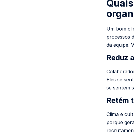
Quais
organ
Um bom clim
processos d
da equipe. V
Reduz 
Colaborador
Eles se sen
se sentem s
Retém t
Clima e cul
porque gera
recrutamen