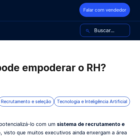
Falar com vendedor
Buscar no blog
pode empoderar o RH?
Recrutamento e seleção
Tecnologia e Inteligência Artificial
potencializá-lo com um
sistema de recrutamento e
, visto que muitos executivos ainda enxergam a área