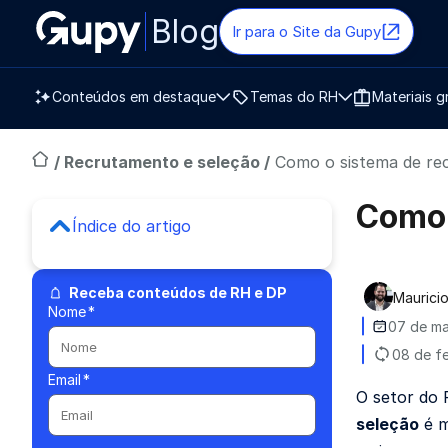
Blog
Ir para o Site da Gupy
Conteúdos em destaque
Temas do RH
Materiais g
/
Recrutamento e seleção
/
Como o sistema de r
Como 
Índice do artigo
Receba conteúdos de RH e DP
Mauricio
Publica
Nome
*
07 de ma
08 de f
Email
*
O setor do 
seleção
é m