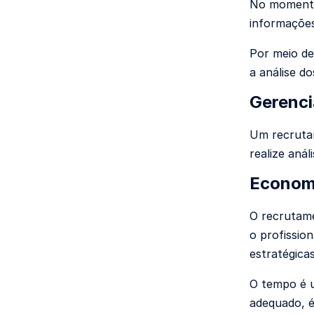
No momento 
informações
Por meio de
a análise d
Gerenc
Um recrutam
realize aná
Econom
O recrutame
o profissio
estratégicas
O tempo é u
adequado, é