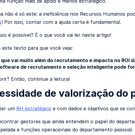
ma função mais de
apoio
e menos estratégico.
a não é só este: a ineficiência nos Recursos Humanos po
s
! Por isso, contar com a ajuda certa é fundamental.
isso é possível?
É o que você vai ler neste artigo!
este texto para que você veja:
 que vai muito além do recrutamento e impacta no ROI 
oftware de recrutamento e seleção inteligente pode fo
rir? Então, continue a leitura!
essidade de valorização do 
 ter um
RH estratégico
e com dados e objetivos que se con
contrar gestores que ainda entendem o papel do depart
pelada e funções operacionais do departamento pessoal.