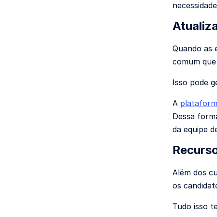
necessidade
Atualiz
Quando as e
comum que o
Isso pode g
A
plataform
Dessa forma
da equipe 
Recurso
Além dos cu
os candidat
Tudo isso t