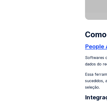
Como 
People 
Softwares c
dados do r
Essa ferram
sucedidos, 
seleção.
Integra