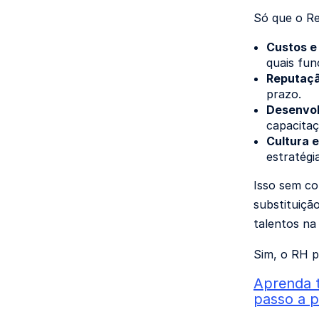
Só que o Re
Custos e 
quais fun
Reputaç
prazo.
Desenvol
capacita
Cultura e
estratégi
Isso sem co
substituiçã
talentos na 
Sim, o RH p
Aprenda t
passo a 