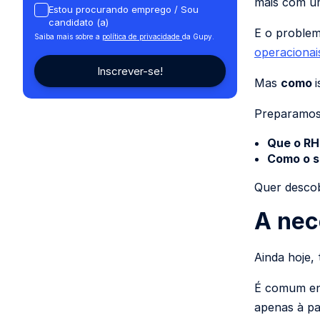
mais com u
Estou procurando emprego / Sou
candidato (a)
E o problem
Saiba mais sobre a
política de privacidade
da Gupy.
operacionai
Mas
como
Preparamos 
Que o RH
Como o s
Quer descob
A nec
Ainda hoje,
É comum en
apenas à pa