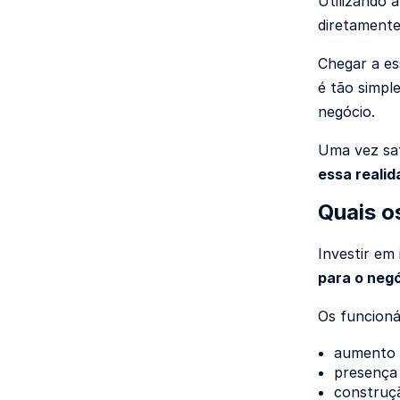
Utilizando 
diretamente
Chegar a es
é tão simpl
negócio.
Uma vez sat
essa reali
Quais o
Investir em 
para o negó
Os funcioná
aumento 
presença e
construçã