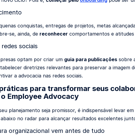
 novo ciclo? Pois é,
começar pelo
onboarding
pode ser um
cimento
quenas conquistas, entregas de projetos, metas alcança
bre-se, ainda, de
reconhecer
comportamentos e atitudes 
 redes sociais
presas optam por criar um
guia para publicações
sobre 
tabelecer diretrizes relevantes para preservar a imagem 
ntivar a advocacia nas redes sociais.
práticas para transformar seus colab
 o Employee Advocacy
seu planejamento seja promissor, é indispensável levar
 abaixo no radar para alcançar resultados excelentes jun
tura organizacional vem antes de tudo