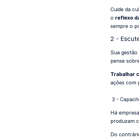
Cuide da cu
o
reflexo d
sempre o po
2 - Escut
Sua gestão 
pense sobre
Trabalhar 
ações com p
3 - Capacit
Há empresa
produzam c
Do contrári