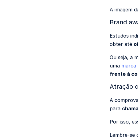
A imagem d
Brand aw
Estudos ind
obter até
o
Ou seja, a 
uma
marca 
frente à c
Atração d
A comprovaç
para
chamar
Por isso, e
Lembre-se q