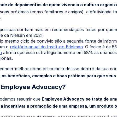
dade de depoimentos de quem vivencia a cultura organiz
soas próximas (como familiares e amigos), a efetividade t
:
pessoas confiam mais em recomendações feitas por quem
de da Nielsen em 2021;
o mesmo ciclo de convívio são a segunda fonte de inform
om o
relatório anual do Instituto Edelman
. O índice é de 
n
afirma que essa estratégia aumenta em 58% as chances 
sionais.
ender melhor como articular tudo isso dentro da sua corpo
, os benefícios, exemplos e boas práticas para que se
é Employee Advocacy?
podemos resumir que
Employee Advocacy se trata de uma 
ra incentivar a promoção de uma empresa, um produto o