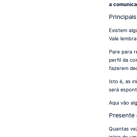
a comunica
Principai
Existem al
Vale lembra
Pare para r
perfil da c
fazerem dec
Isto é, as i
será espon
Aqui vão al
Presente 
Quantas vez