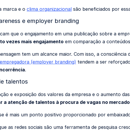
a marca e o
clima organizacional
são beneficiados por ess
areness e employer branding
icam que o engajamento em uma publicação sobre a empre
ito vezes mais engajamento
em comparação a conteúdos d
mensagem tem um alcance maior. Com isso, a consciência
empregadora (employer branding)
tendem a ser reforçado
oncorrência
.
e talentos
ão e exposição dos valores da empresa e o aumento das 
 a atenção de talentos à procura de vagas no mercado
sse é mais um ponto positivo proporcionado por embaixad
ue as redes sociais são uma ferramenta de pesquisa cresc