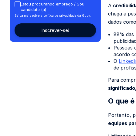
Estou procurando emprego / Sou
A
credibili
candidato (a)
chega a pes
Saiba mais sobre a
política de privacidade
da Gupy.
dados como
88% das 
publicida
Pessoas d
acordo c
O
LinkedI
de profis
Para compre
significado
O que 
Portanto, 
equipes pa