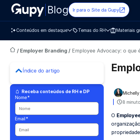
Blog
Ir para o Site da Gupy
Conteúdos em destaque
Temas do RH
Materiais g
/
Employer Branding
/
Employee Advocacy: o que é
Emplo
Índice do artigo
Receba conteúdos de RH e DP
Michelly
Publica
Nome
*
8 minuto
O
Employe
Email
*
organização
propriedade