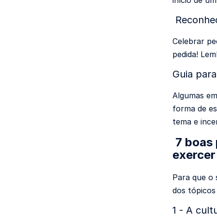
início de um
Reconhe
Celebrar pe
pedida! Lem
Guia para
Algumas em
forma de es
tema e ince
7 boas 
exercer
Para que o 
dos tópicos
1 - A cul