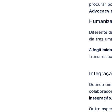
procurar po
Advocacy é
Humaniza
Diferente d
dia traz um
A
legitimi
transmissão
Integraçã
Quando um e
colaborador
integração
.
Outro aspec