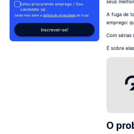
seus melhor
Estou procurando emprego / Sou
candidato (a)
A fuga de t
Saiba mais sobre a
política de privacidade
da Gupy.
emprego: 
Com sérias 
É sobre ela
O pro