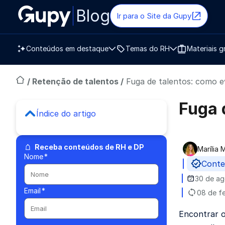
Blog
Ir para o Site da Gupy
Conteúdos em destaque
Temas do RH
Materiais g
/
Retenção de talentos
/
Fuga de talentos: como e
Fuga 
Índice do artigo
Receba conteúdos de RH e DP
Marília
Publica
Nome
*
Conte
30 de ag
Email
*
08 de f
Encontrar o