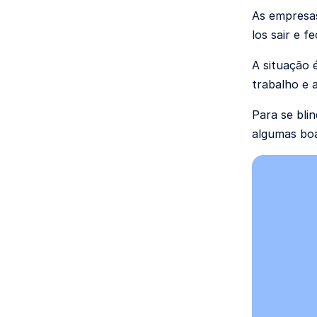
As empresas
los sair e 
A situação 
trabalho e 
Para se bli
algumas boa