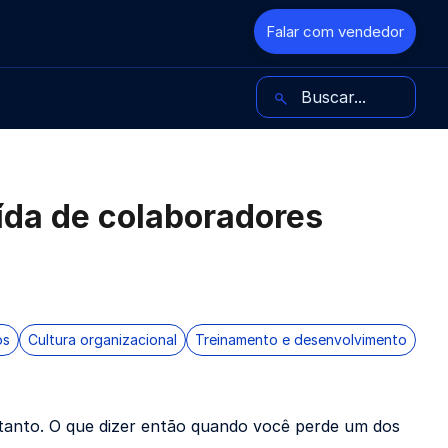
Falar com vendedor
Buscar no blog
aída de colaboradores
os
Cultura organizacional
Treinamento e desenvolvimento
 tanto. O que dizer então quando você perde um dos