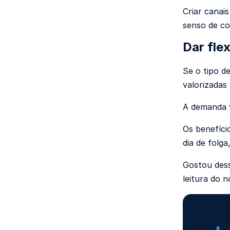
Criar canai
senso de co
Dar flex
Se o tipo d
valorizadas
A demanda v
Os benefíci
dia de folg
Gostou dess
leitura do 