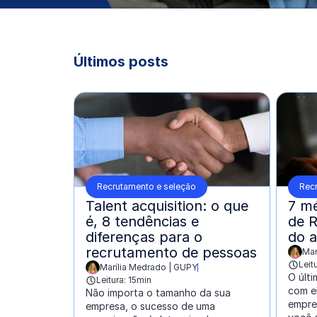
Últimos posts
Recrutamento e seleção
Rec
Talent acquisition: o que
7 mé
é, 8 tendências e
de R
diferenças para o
do 
recrutamento de pessoas
Mar
escrit
Leit
Marília Medrado | GUPY
escrito por:
O últ
Leitura: 15min
com e
Não importa o tamanho da sua
empres
empresa, o sucesso de uma