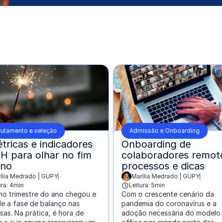
rutamento e seleção
Admissão e Onboarding
tricas e indicadores
Onboarding de
H para olhar no fim
colaboradores remot
ano
processos e dicas
ília Medrado | GUPY
Marília Medrado | GUPY
o por:
escrito por:
ura: 4min
Leitura: 5min
imo trimestre do ano chegou e
Com o crescente cenário da
le a fase de balanço nas
pandemia do coronavírus e a
as. Na prática, é hora de
adoção necessária do modelo