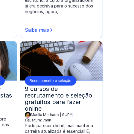
escritório, a cultura organizacional
já era decisiva para o sucesso dos
negócios, agora, ...
Saiba mais
Recrutamento e seleção
r
9 cursos de
istas
recrutamento e seleção
gratuitos para fazer
online
Marília Medrado | GUPY
escrito por:
bre
Leitura: 7min
a das
Pode parecer clichê, mas manter a
carreira atualizada é essencial! E,