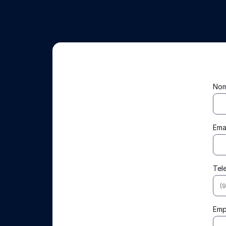
No
Ema
Tel
Emp