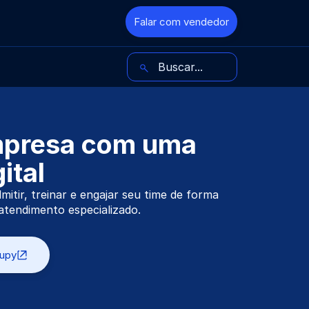
Falar com vendedor
Buscar no blog
mpresa com uma
ital
itir, treinar e engajar seu time de forma
tendimento especializado.
upy