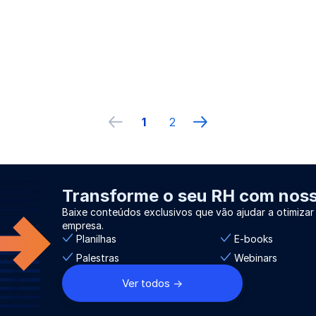
1
2
Página anterior
próxima página
Transforme o seu RH com nosso
Baixe conteúdos exclusivos que vão ajudar a otimizar
empresa.
Planilhas
E-books
Palestras
Webinars
Ver todos ->