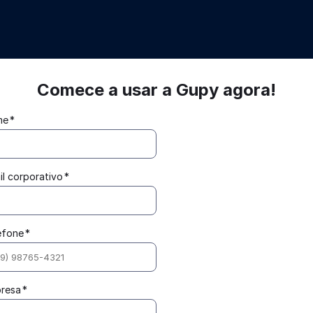
Treinamento e
Desenvolvimento
Comece a usar a Gupy agora!
me
*
il corporativo
*
efone
*
resa
*