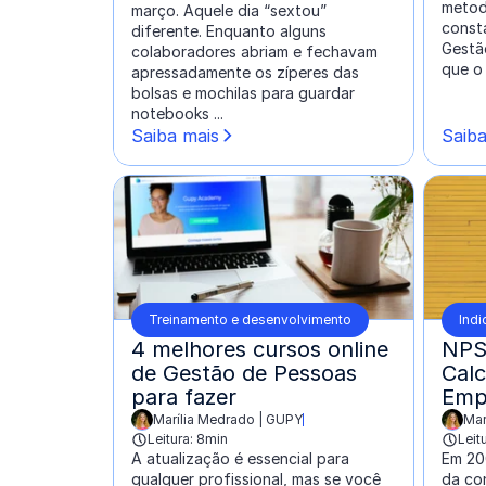
metod
março. Aquele dia “sextou”
const
diferente. Enquanto alguns
Gestã
colaboradores abriam e fechavam
que o
apressadamente os zíperes das
bolsas e mochilas para guardar
notebooks ...
Saiba mais
Saiba
Treinamento e desenvolvimento
Indi
4 melhores cursos online
NPS
de Gestão de Pessoas
Calc
para fazer
Emp
Marília Medrado | GUPY
Mar
escrito por:
escrit
Leitura: 8min
Leit
A atualização é essencial para
Em 20
qualquer profissional, mas se você
da con