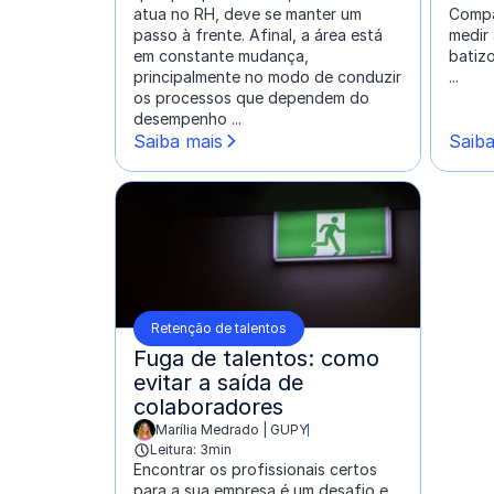
atua no RH, deve se manter um
Compa
passo à frente. Afinal, a área está
medir 
em constante mudança,
batiz
principalmente no modo de conduzir
...
os processos que dependem do
desempenho ...
Saiba mais
Saiba
Retenção de talentos
Fuga de talentos: como
evitar a saída de
colaboradores
Marília Medrado | GUPY
escrito por:
Leitura: 3min
Encontrar os profissionais certos
para a sua empresa é um desafio e