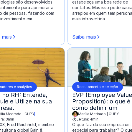
ologias são desenvolvidos
estabeleça uma boa rede de
antemente para aprimorar a
contatos. Mas isso pode caus
o de pessoas, fazendo com
arrepios em quem tem persona
 investimento em
mais introvertida.
 mais
Saiba mais
cadores e analytics
Recrutamento e seleção
 no RH: Entenda,
EVP (Employee Value
ule e Utilize na sua
Proposition): o que é
resa.
como definir um
ília Medrado | GUPY
Marília Medrado | GUPY
o por:
escrito por:
ura: 3min
Leitura: 4min
03, Fred Reichheld, membro
O que faz da sua empresa um 
sultoria global Bain &
especial para trabalhar? O que