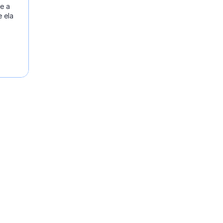
e a
 ela