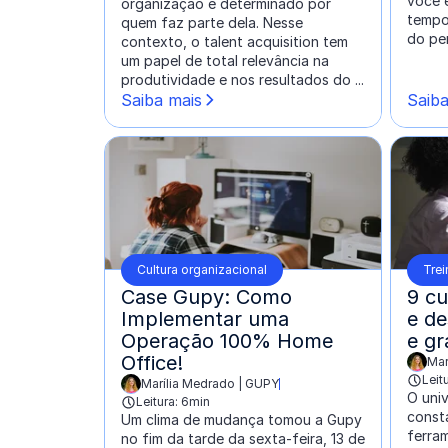
você 
organização é determinado por
tempo
quem faz parte dela. Nesse
do per
contexto, o talent acquisition tem
um papel de total relevância na
produtividade e nos resultados do ...
Saiba mais
Saiba
Cultura organizacional
Tre
Case Gupy: Como
9 cu
Implementar uma
e de
Operação 100% Home
e gr
Office!
Mar
escrit
Leit
Marília Medrado | GUPY
escrito por:
O uni
Leitura: 6min
const
Um clima de mudança tomou a Gupy
ferra
no fim da tarde da sexta-feira, 13 de