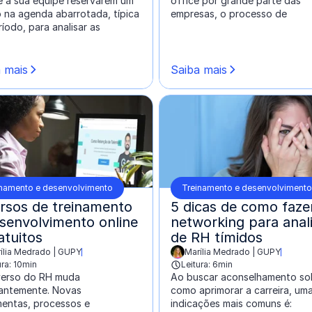
e a sua equipe reservarem um
office por grande parte das
 na agenda abarrotada, típica
empresas, o processo de
íodo, para analisar as
 mais
Saiba mais
inamento e desenvolvimento
Treinamento e desenvolvimento
rsos de treinamento
5 dicas de como faze
senvolvimento online
networking para anal
atuitos
de RH tímidos
ília Medrado | GUPY
Marília Medrado | GUPY
o por:
escrito por:
ura: 10min
Leitura: 6min
verso do RH muda
Ao buscar aconselhamento so
antemente. Novas
como aprimorar a carreira, um
mentas, processos e
indicações mais comuns é: