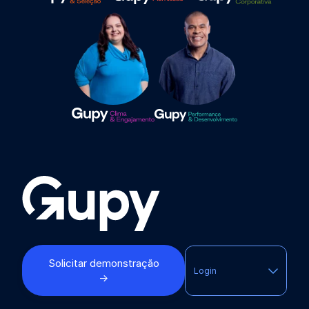
Solicitar demonstração
Login
→