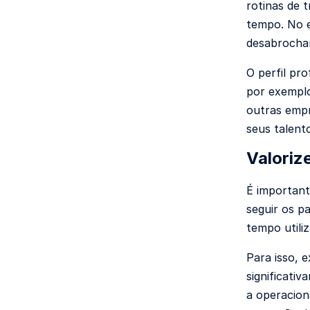
rotinas de 
tempo. No e
desabrochar
O perfil pr
por exemplo
outras empr
seus talent
Valoriz
É important
seguir os p
tempo utili
Para isso, 
significati
a operacion