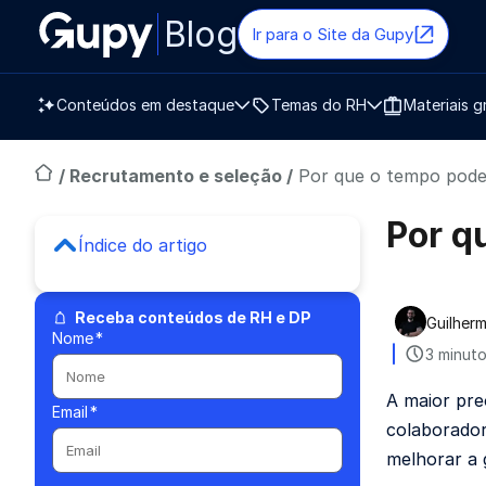
Blog
Ir para o Site da Gupy
Conteúdos em destaque
Temas do RH
Materiais g
/
Recrutamento e seleção
/
Por que o tempo pode
Por q
Índice do artigo
Receba conteúdos de RH e DP
Guilherm
Publica
Nome
*
3 minuto
A maior pr
Email
*
colaborado
melhorar a 