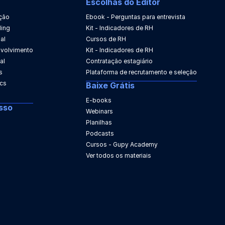
Escolhas do Editor
ção
Ebook - Perguntas para entrevista
ing
Kit - Indicadores de RH
al
Cursos de RH
nvolvimento
Kit - Indicadores de RH
al
Contratação estagiário
s
Plataforma de recrutamento e seleção
ics
Baixe Grátis
E-books
sso
Webinars
Planilhas
Podcasts
Cursos - Gupy Academy
Ver todos os materiais