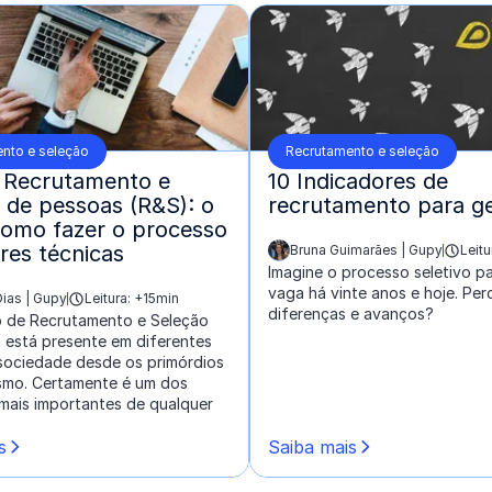
nto e seleção
Recrutamento e seleção
 Recrutamento e
10 Indicadores de
 de pessoas (R&S): o
recrutamento para g
como fazer o processo
res técnicas
Bruna Guimarães | Gupy
Leitu
escrito por:
Imagine o processo seletivo p
vaga há vinte anos e hoje. Pe
ias | Gupy
Leitura: +15min
diferenças e avanços?
 de Recrutamento e Seleção
 está presente em diferentes
sociedade desde os primórdios
ismo. Certamente é um dos
mais importantes de qualquer
s
Saiba mais