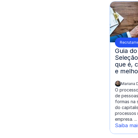
Recrutame
Guia do
Seleção
que é, 
e melho
Mariana D
escrito por:
O processo
de pessoas
formas na 
do capital
processos 
empresa. ...
Saiba mai