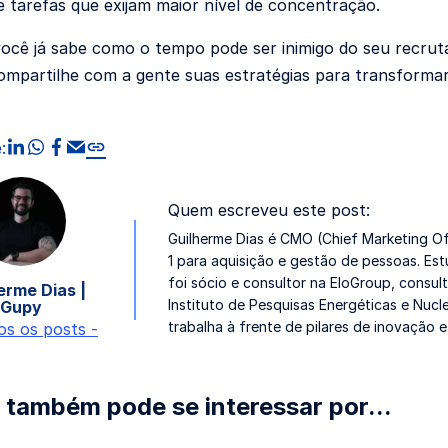
 tarefas que exijam maior nível de concentração.
ocê já sabe como o tempo pode ser inimigo do seu recruta
mpartilhe com a gente suas estratégias para transformar
compartilhar no linkedin
compartilhar no whatsapp
compartilhar no facebook
compartilhar via Email
Copiar link
:
Quem escreveu este post:
Guilherme Dias é CMO (Chief Marketing Of
1 para aquisição e gestão de pessoas. Es
foi sócio e consultor na EloGroup, consul
erme Dias |
Instituto de Pesquisas Energéticas e Nucl
Gupy
trabalha à frente de pilares de inovação 
os os posts -
 também pode se interessar por...