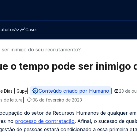
ratuitos
Cases
 ser inimigo do seu recrutamento?
ue o tempo pode ser inimigo
Conteúdo criado por Humano
e Dias | Gupy
23 de ou
do por
s de leitura
08 de fevereiro de 2023
eocupação do setor de Recursos Humanos de qualquer emp
res no
processo de contratação
. Afinal, o sucesso de qu
gestão de pessoas estará condicionado a essa primeira et