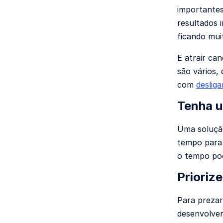
importantes
resultados 
ficando muit
E atrair ca
são vários,
com
deslig
Tenha u
Uma solução
tempo para 
o tempo pod
Prioriz
Para prezar
desenvolver