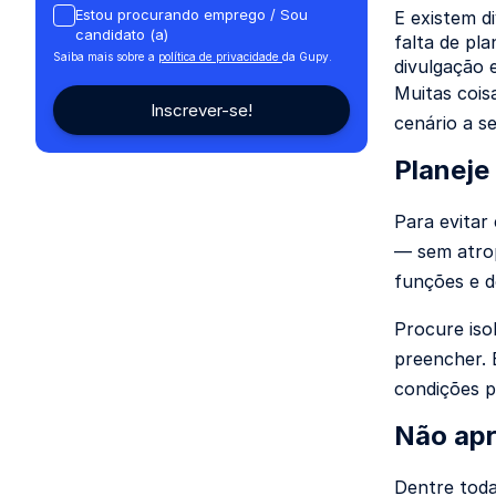
Estou procurando emprego / Sou
E existem d
candidato (a)
falta de pl
Saiba mais sobre a
política de privacidade
da Gupy.
divulgação 
Muitas cois
cenário a se
Planeje
Para evitar
— sem atrop
funções e d
Procure iso
preencher. 
condições p
Não apr
Dentre toda