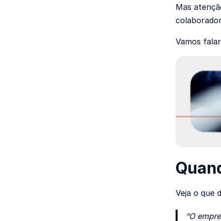
Mas atenção
colaborador
Vamos falar
Quand
Veja o que 
“O empreg