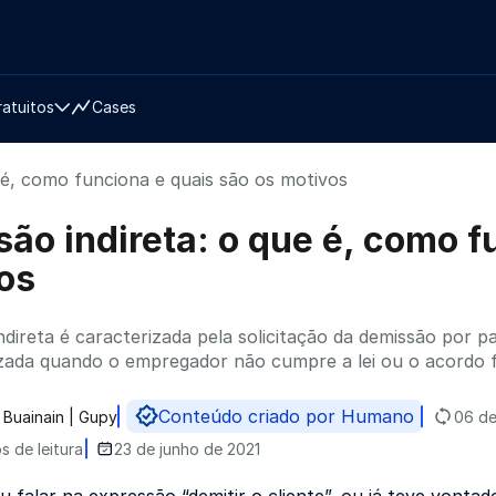
ratuitos
Cases
e é, como funciona e quais são os motivos
são indireta: o que é, como f
os
indireta é caracterizada pela solicitação da demissão por p
lizada quando o empregador não cumpre a lei ou o acordo
Conteúdo criado por Humano
Buainain | Gupy
06 de
do por
s de leitura
23 de junho de 2021