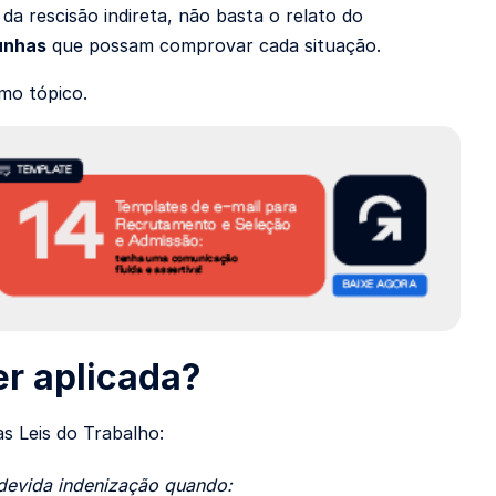
a rescisão indireta, não basta o relato do
unhas
que possam comprovar cada situação.
imo tópico.
er aplicada?
s Leis do Trabalho:
 devida indenização quando: