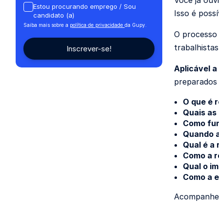
Você já ouvi
Estou procurando emprego / Sou
Isso é poss
candidato (a)
Saiba mais sobre a
política de privacidade
da Gupy.
O processo 
trabalhistas
Aplicável a
preparados 
O que é r
Quais as
Como fun
Quando a
Qual é a 
Como a re
Qual o i
Como a e
Acompanhe a