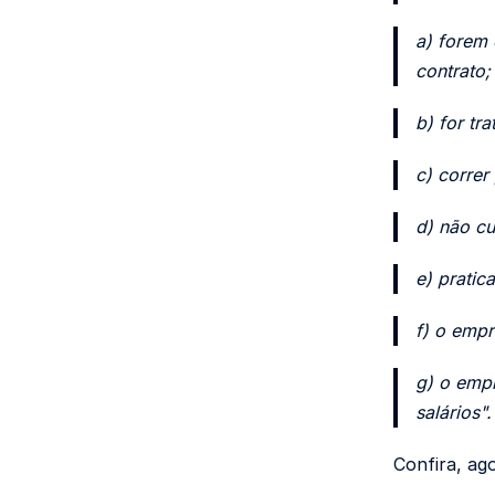
a) forem 
contrato;
b) for tr
c) correr
d) não c
e) pratic
f) o empr
g) o empr
salários".
Confira, ago