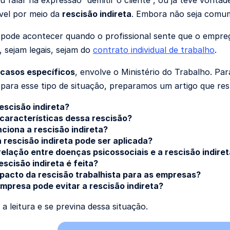
u falar na expressão “demitir o cliente”, ou já teve vontad
ível por meio da
rescisão indireta
. Embora não seja comum,
pode acontecer quando o profissional sente que o empreg
, sejam legais, sejam do
contrato individual de trabalho
.
 casos específicos
, envolve o Ministério do Trabalho. Pa
para esse tipo de situação, preparamos um artigo que re
escisão indireta?
 características dessa rescisão?
ciona a rescisão indireta?
 rescisão indireta pode ser aplicada?
relação entre doenças psicossociais e a rescisão indire
scisão indireta é feita?
mpacto da rescisão trabalhista para as empresas?
mpresa pode evitar a rescisão indireta?
 leitura e se previna dessa situação.