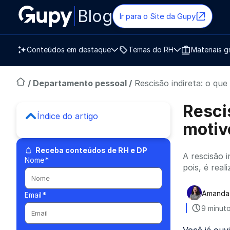
Blog
Ir para o Site da Gupy
Conteúdos em destaque
Temas do RH
Materiais g
/
Departamento pessoal
/
Rescisão indireta: o qu
Resci
Índice do artigo
motiv
Receba conteúdos de RH e DP
A rescisão 
Nome
*
pois, é rea
Amanda 
Email
*
Publica
9 minuto