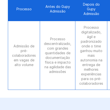
Depois do
Antes do Gupy
Processo
Gupy
Admissão
Admissão
Processo
digitalizado,
ágil e
Processo
padronizado
descentralizado,
Admissão de
onde o time
com grandes
pré-
ganhou muito
quantidades de
colaboradores
mais
documentação
em vagas de
autonomia na
física e impacto
alto volume
entrega de
na agilidade das
melhores
admissões
experiências
para os pré-
colaboradores