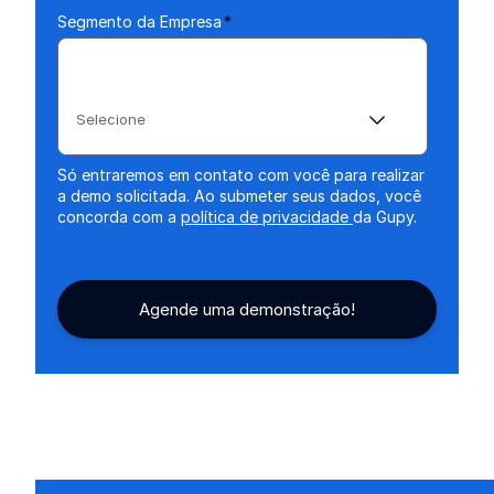
Segmento da Empresa
*
Selecione
Só entraremos em contato com você para realizar
a demo solicitada. Ao submeter seus dados, você
concorda com a
política de privacidade
da Gupy.