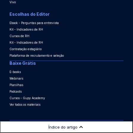
Vivo
Escolhas do Editor
Ebook - Perguntas para entrevista
Kit - Indicadores de RH
Cursos de RH
Kit - Indicadores de RH
Contratação estagiário
Plataforma de recrutamento e seleção
Baixe Grátis
E-books
Webinars
Planilhas
Podcasts
Cursos - Gupy Academy
Ver todos os materiais
Índice do artigo
©2015-2026 Gupy. Todos os direitos reservados.
Política de Privacidade
|
Portal de Privacidade