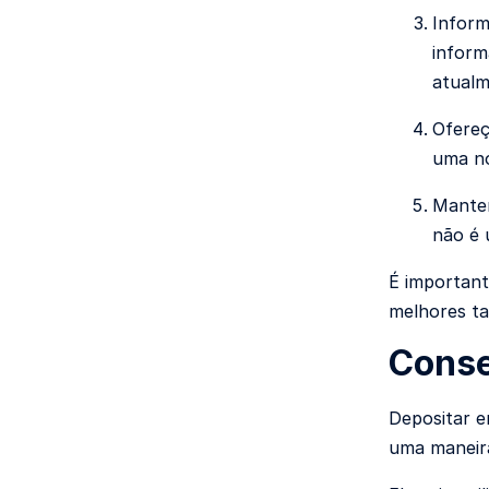
Inform
inform
atualm
Ofereç
uma no
Manten
não é 
É important
melhores ta
Conse
Depositar 
uma maneira