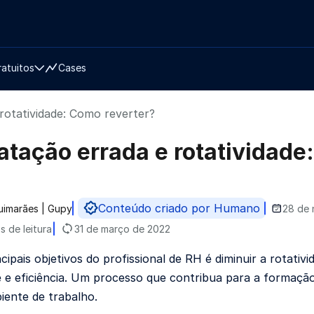
ratuitos
Cases
rotatividade: Como reverter?
atação errada e rotatividade
Conteúdo criado por Humano
uimarães | Gupy
28 de 
do por
s de leitura
31 de março de 2022
cipais objetivos do profissional de RH é diminuir a rotati
e e eficiência. Um processo que contribua para a formação
iente de trabalho.