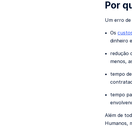
Por q
Um erro de 
Os
custos
dinheiro 
redução d
menos, a
tempo de 
contratad
tempo par
envolvend
Além de tod
Humanos, ma