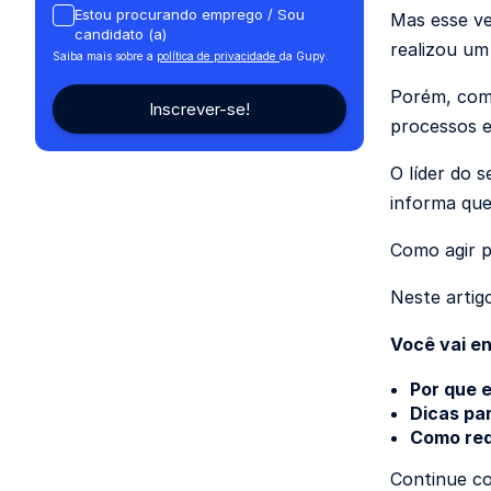
Estou procurando emprego / Sou
Mas esse ve
candidato (a)
realizou um
Saiba mais sobre a
política de privacidade
da Gupy.
Porém, com 
processos 
O líder do 
informa que
Como agir p
Neste artig
Você vai e
Por que e
Dicas par
Como red
Continue c