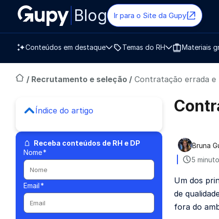
Blog
Ir para o Site da Gupy
Conteúdos em destaque
Temas do RH
Materiais g
/
Recrutamento e seleção
/
Contratação errada e 
Contr
Índice do artigo
Receba conteúdos de RH e DP
Bruna G
Publica
Nome
*
5 minuto
Um dos prin
Email
*
de qualidad
fora do amb