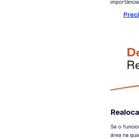
importânci
Preci
Realoca
Se o funcio
área na qua