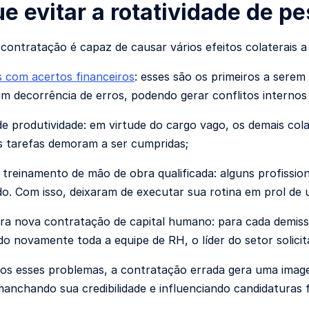
ue evitar a rotatividade de p
contratação é capaz de causar vários efeitos colaterais 
 com acertos financeiros
: esses são os primeiros a sere
em decorrência de erros, podendo gerar conflitos internos
e produtividade: em virtude do cargo vago, os demais co
s tarefas demoram a ser cumpridas;
treinamento de mão de obra qualificada: alguns profissio
o. Com isso, deixaram de executar sua rotina em prol de
a nova contratação de capital humano: para cada demissã
o novamente toda a equipe de RH, o líder do setor solic
os esses problemas, a contratação errada gera uma imag
nchando sua credibilidade e influenciando candidaturas 