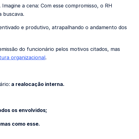
.
Imagine a cena: Com esse compromisso, o RH
a buscava.
entivado e produtivo, atrapalhando o andamento dos
emissão do funcionário pelos motivos citados, m
as
tura organizacional
.
rio:
a realocação interna.
odos os envolvidos;
emas como esse.