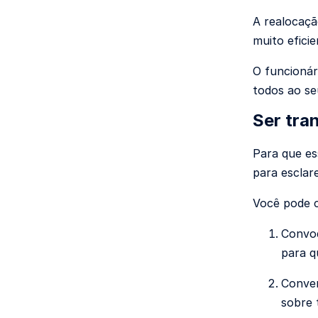
A realocaçã
muito efici
O funcionár
todos ao se
Ser tra
Para que ess
para esclar
Você pode c
Convo
para q
Conver
sobre 