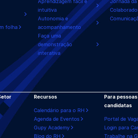
Aprendizagem fácil e
Jornada da
intuitiva
Colaborado
Autonomia e
Comunicaçã
m folha
acompanhamento
Faça uma
demonstração
interativa
Setor
Recursos
Para pessoas
candidatas
Calendário para o RH
Agenda de Eventos
Portal de Vag
Gupy Academy
Login para Ca
Blog do RH
Trabalhe na 