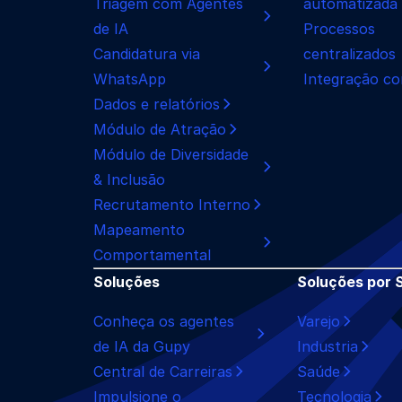
Triagem com Agentes
automatizada
de IA
Processos
Candidatura via
centralizados
WhatsApp
Integração co
Dados e relatórios
Módulo de Atração
Módulo de Diversidade
& Inclusão
Recrutamento Interno
Mapeamento
Comportamental
Soluções
Soluções por 
Conheça os agentes
Varejo
de IA da Gupy
Industria
Central de Carreiras
Saúde
Impulsione o
Tecnologia