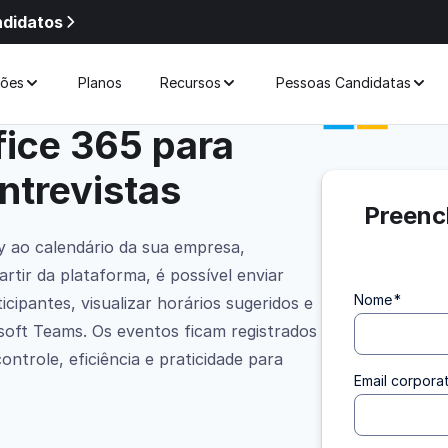
ndidatos
 com Office 365
ções
Planos
Recursos
Pessoas Candidatas
fice 365 para
trevistas
Preenc
 ao calendário da sua empresa,
artir da plataforma, é possível enviar
Nome
*
icipantes, visualizar horários sugeridos e
soft Teams. Os eventos ficam registrados
ntrole, eficiência e praticidade para
Email corpora