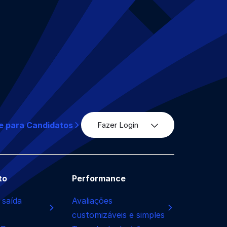
e para Candidatos
Fazer Login
to
Performance
 saída
Avaliações
customizáveis e simples