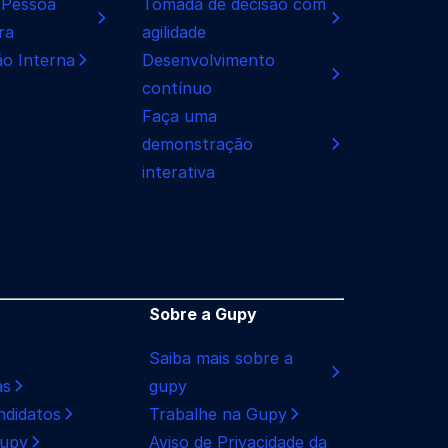
 Pessoa
Tomada de decisão com
ra
agilidade
o Interna
Desenvolvimento
contínuo
Faça uma
demonstração
interativa
Sobre a Gupy
Saiba mais sobre a
as
gupy
ndidatos
Trabalhe na Gupy
Gupy
Aviso de Privacidade da