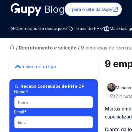
Blog
Ir para o Site da Gupy
Conteúdos em destaque
Temas do RH
Materiais g
/
Recrutamento e seleção
/
9 empresas de recrut
9 emp
Índice do artigo
Receba conteúdos de RH e DP
Mariana
Publica
Nome
*
7 minuto
Muitas empr
Email
*
especializa
Diante da l