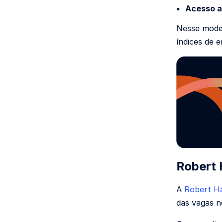
Acesso a
Nesse model
índices de 
Robert 
A
Robert Ha
das vagas n