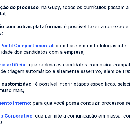
zação do processo
: na Gupy, todos os currículos passam a
al;
ão com outras plataformas
: é possível fazer a conexão e
e;
 Perfil Comportamental
: com base em metodologias inter
lidade dos candidatos com a empresa;
ia artificial
: que rankeia os candidatos com maior compati
de triagem automático e altamente assertivo, além de traz
 customizável
: é possível inserir etapas específicas, sel
 muito mais;
ento interno
: para que você possa conduzir processos s
p Corporativo
: que permite a comunicação em massa, co
s;