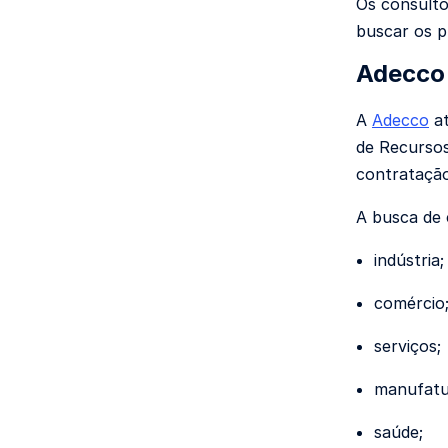
Os consulto
buscar os p
Adecco
A
Adecco
at
de Recurso
contratação
A busca de 
indústria;
comércio
serviços;
manufatu
saúde;