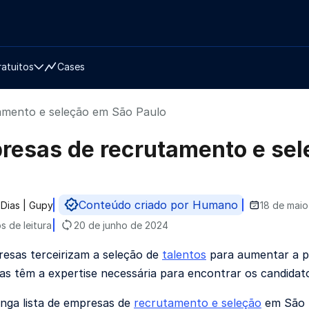
ratuitos
Cases
amento e seleção em São Paulo
resas de recrutamento e sel
Conteúdo criado por Humano
 Dias | Gupy
18 de maio
do por
s de leitura
20 de junho de 2024
esas terceirizam a seleção de
talentos
para aumentar a p
das têm a expertise necessária para encontrar os candidato
onga lista de empresas de
recrutamento e seleção
em São P