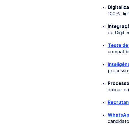
Digitali
100% digit
Integraç
ou Digibe
Teste de
compatibi
Inteligênc
processo 
Processo
aplicar e
Recrutam
WhatsAp
candidato