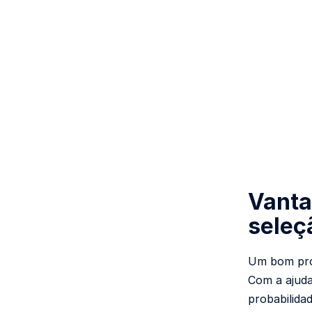
Vanta
seleç
Um bom prof
Com a ajud
probabilida