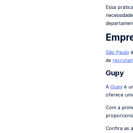
Essa prátic
necessidade
departament
Empre
São Paulo
é
de
recrutam
Gupy
A
Gupy
é um
oferece uma
Com a prime
proporcion
Confira as 