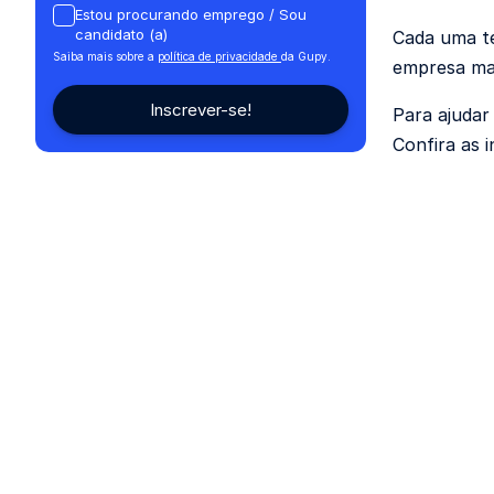
Estou procurando emprego / Sou
candidato (a)
Cada uma te
Saiba mais sobre a
política de privacidade
da Gupy.
empresa mai
Para ajudar
Confira as i