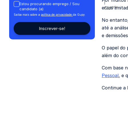
Por muitos 
Estou procurando emprego / Sou
eram limita
candidato (a)
Saiba mais sobre a
política de privacidade
da Gupy.
No entanto,
até a análi
e demissões
O papel do 
além do con
Com base ne
Pessoal
, e 
Continue a 