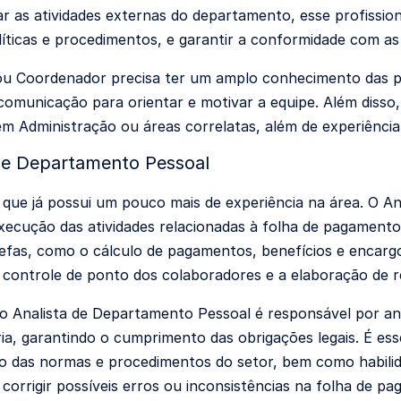
ar as atividades externas do departamento, esse profission
líticas e procedimentos, e garantir a conformidade com as
u Coordenador precisa ter um amplo conhecimento das pr
 comunicação para orientar e motivar a equipe. Além diss
m Administração ou áreas correlatas, além de experiênci
 de Departamento Pessoal
l que já possui um pouco mais de experiência na área. O 
xecução das atividades relacionadas à folha de pagamento e
refas, como o cálculo de pagamentos, benefícios e encargo
 controle de ponto dos colaboradores e a elaboração de re
 o Analista de Departamento Pessoal é responsável por anali
ria, garantindo o cumprimento das obrigações legais. É es
 das normas e procedimentos do setor, bem como habilida
e corrigir possíveis erros ou inconsistências na folha de p