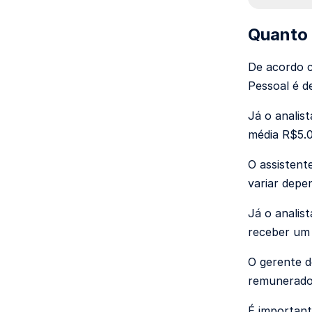
Quanto 
De acordo c
Pessoal é d
Já o analis
média R$5.0
O assistent
variar depe
Já o analis
receber um 
O gerente d
remunerado
É important