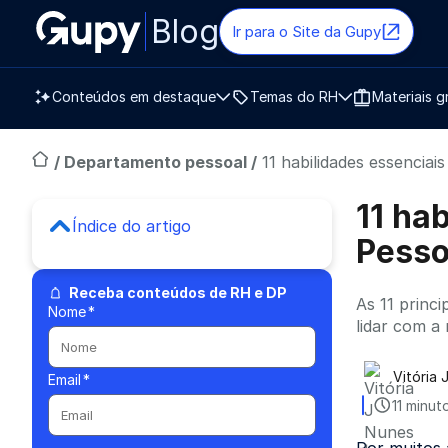
Blog
Ir para o Site da Gupy
Conteúdos em destaque
Temas do RH
Materiais g
/
Departamento pessoal
/
11 habilidades essencia
11 ha
Índice do artigo
Pesso
Receba conteúdos de RH e DP
As 11 princ
Nome
*
lidar com a
Vitória
Email
*
Publica
11 minut