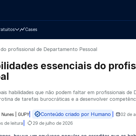
ratuitos
Cases
is do profissional de Departamento Pessoal
bilidades essenciais do prof
al
ipais habilidades que não podem faltar em profissionais d
 rotina de tarefas burocráticas e a desenvolver competênc
Conteúdo criado por Humano
 J Nunes | GUPY
02 de 
do por
os de leitura
29 de julho de 2026