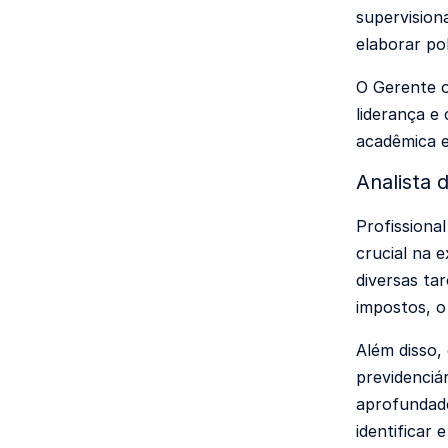
supervision
elaborar po
O Gerente o
liderança e
acadêmica e
Analista
Profissiona
crucial na e
diversas ta
impostos, o
Além disso,
previdenciá
aprofundado
identificar 