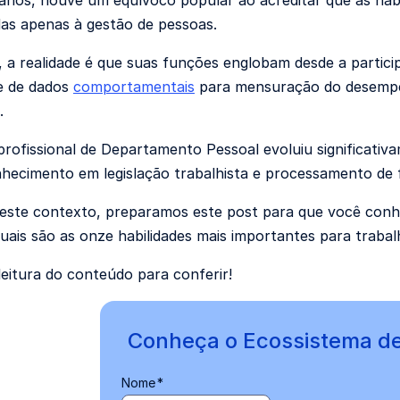
anos, houve um equívoco popular ao acreditar que as hab
das apenas à gestão de pessoas.
 a realidade é que suas funções englobam desde a partic
se de dados
comportamentais
para mensuração do desempen
.
profissional de Departamento Pessoal evoluiu significati
hecimento em legislação trabalhista e processamento de
ste contexto, preparamos este post para que você conh
quais são as onze habilidades mais importantes para traba
leitura do conteúdo para conferir!
Conheça o Ecossistema d
Nome
*