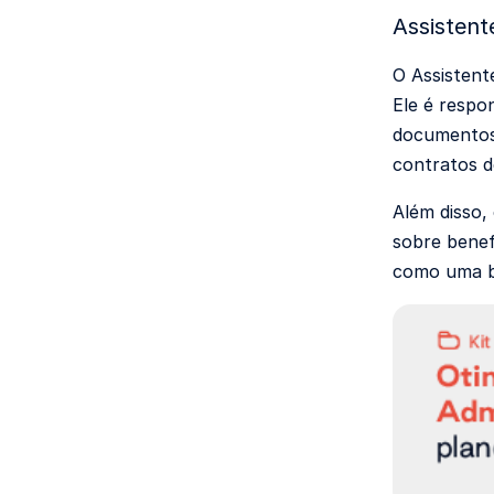
Assisten
O Assistent
Ele é respo
documentos,
contratos d
Além disso,
sobre benef
como uma b