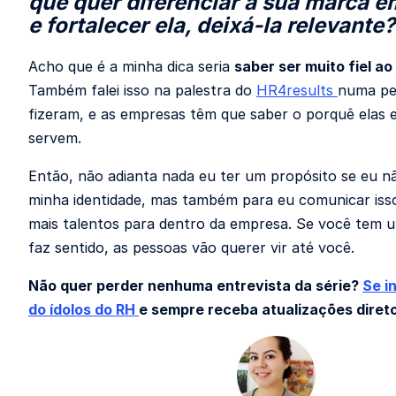
que quer diferenciar a sua marca 
e fortalecer ela, deixá-la relevante?
Acho que é a minha dica seria
saber ser muito fiel ao
Também falei isso na palestra do
HR4results
numa pe
fizeram, e as empresas têm que saber o porquê elas e
servem.
Então, não adianta nada eu ter um propósito se eu nã
minha identidade, mas também para eu comunicar isso
mais talentos para dentro da empresa. Se você tem 
faz sentido, as pessoas vão querer vir até você.
Não quer perder nenhuma entrevista da série?
Se i
do ídolos do RH
e sempre receba atualizações direto