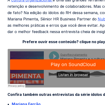
A
cultura organizacional
é uma das grandes ferramen
retenção e desenvolvimento de colaboradores. Mas c
de fato? Na edição do ídolos do RH dessa semana, 
Mariana Pimenta,
Sênior HR Business Partner do
Nub
as melhores práticas e erros que você deve evitar. 
dar o melhor feedback nessa entrevista cheia de insig
Prefere ouvir esse conteúdo? clique no play
Confira também outras entrevistas da série ídolos 
Mariana Ferrão