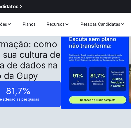
ndidatos
ções
Planos
Recursos
Pessoas Candidatas
ormação: como
 sua cultura de
ia de dados na
o da Gupy
81,7%
e adesão às pesquisas