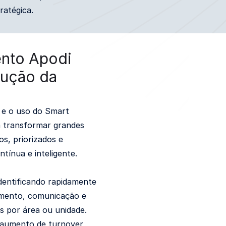
ratégica.
ento Apodi
lução da
 e o uso do Smart
ra transformar grandes
os, priorizados e
tínua e inteligente.
dentificando rapidamente
imento, comunicação e
as por área ou unidade.
 aumento de turnover,