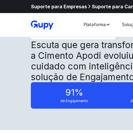
Suporte para Empresas
Suporte para Ca
Plataforma
Solu
Escuta que gera transf
a Cimento Apodi evoluiu
cuidado com inteligênc
solução de Engajament
91%
de Engajamento
d