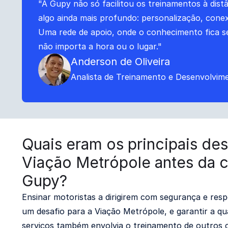
"A Gupy não só facilitou os treinamentos à dist
algo ainda mais profundo: personalização, cone
Uma rede de apoio, onde o conhecimento fica s
não importa a hora ou o lugar."
Anderson de Oliveira
Analista de Treinamento e Desenvolvim
Quais eram os principais des
Viação Metrópole antes da 
Gupy?
Ensinar motoristas a dirigirem com segurança e resp
um desafio para a Viação Metrópole, e garantir a qua
serviços também envolvia o treinamento de outros 