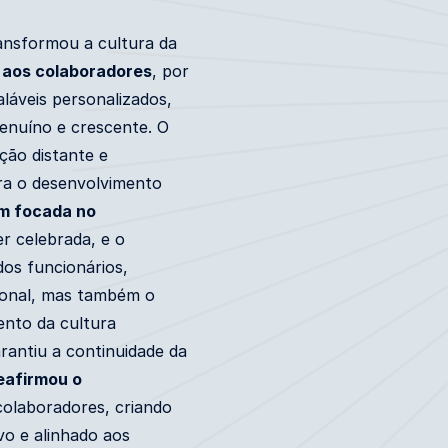
ransformou a cultura da
 aos colaboradores
, por
láveis personalizados,
genuíno e crescente. O
ção distante e
ra o desenvolvimento
m focada no
er celebrada, e o
dos funcionários,
ional, mas também o
ento da cultura
rantiu a continuidade da
eafirmou o
olaboradores, criando
vo e alinhado aos