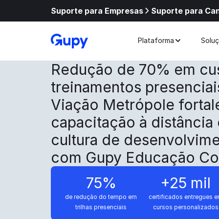
Suporte para Empresas
Suporte para Ca
Plataforma
Solu
Redução de 70% em cu
treinamentos presenciai
Viação Metrópole fortal
capacitação à distância
cultura de desenvolvim
com Gupy Educação Cor
75%
+25 mil
de redução do tempo em
certificados entregues 
trilhas presenciais
cursos personalizados