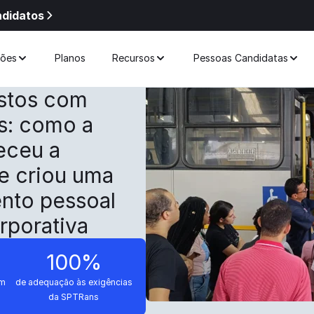
ndidatos
ções
Planos
Recursos
Pessoas Candidatas
stos com
s: como a
eceu a
 e criou uma
ento pessoal
porativa
100%
em
de adequação às exigências
da SPTRans