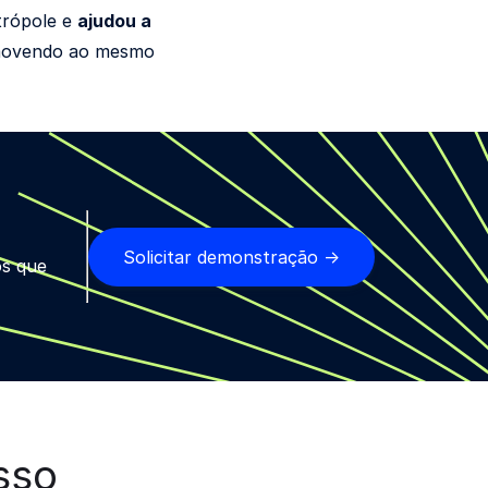
trópole e
ajudou a
movendo ao mesmo
Solicitar demonstração →
os que
sso