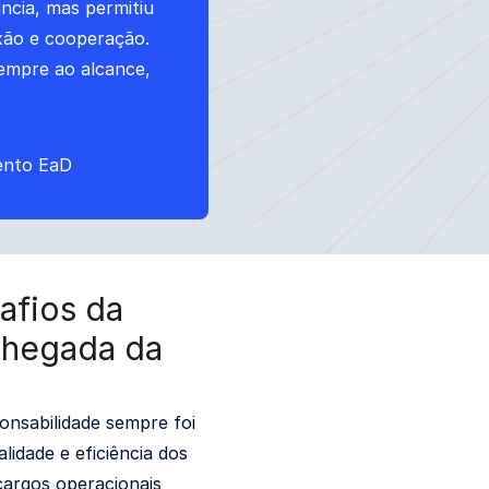
ância, mas permitiu
xão e cooperação.
empre ao alcance,
ento EaD
afios da
chegada da
onsabilidade sempre foi
lidade e eficiência dos
cargos operacionais