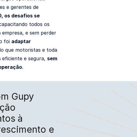
es e gerentes de
 os desafios se
capacitando todos os
a empresa, e sem perder
o foi
adaptar
do que motoristas e toda
 eficiente e segura,
sem
 operação
.
com Gupy
ação
tos à
rescimento e