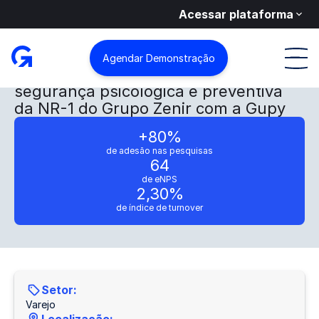
Acessar plataforma
Agendar Demonstração
A transformação da cultura de
segurança psicológica e preventiva
da NR-1 do Grupo Zenir com a Gupy
+80%
de adesão nas pesquisas
64
de eNPS
2,30%
de índice de turnover
Setor:
Varejo