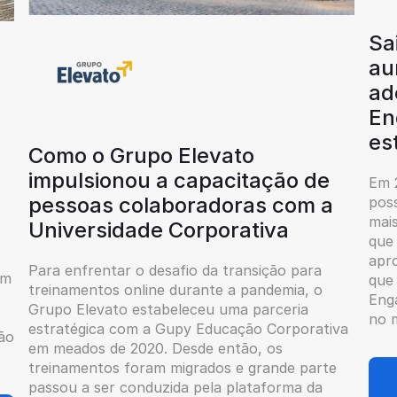
Sa
au
ad
En
es
Como o Grupo Elevato
impulsionou a capacitação de
Em 
pessoas colaboradoras com a
poss
mai
Universidade Corporativa
que
apro
Para enfrentar o desafio da transição para
om
que 
treinamentos online durante a pandemia, o
Eng
Grupo Elevato estabeleceu uma parceria
o
no 
estratégica com a Gupy Educação Corporativa
ão
em meados de 2020. Desde então, os
treinamentos foram migrados e grande parte
passou a ser conduzida pela plataforma da