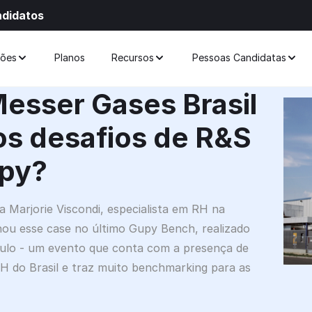
ndidatos
ções
Planos
Recursos
Pessoas Candidatas
esser Gases Brasil
os desafios de R&S
py?
 Marjorie Viscondi, especialista em RH na
hou esse case no último Gupy Bench, realizado
lo - um evento que conta com a presença de
RH do Brasil e traz muito benchmarking para as