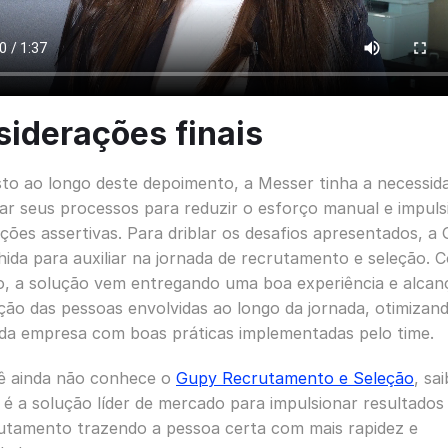
iderações finais
to ao longo deste depoimento, a Messer tinha a necessid
zar seus processos para reduzir o esforço manual e impuls
ções assertivas. Para driblar os desafios apresentados, a
lhida para auxiliar na jornada de recrutamento e seleção.
o, a solução vem entregando uma boa experiência e alca
ação das pessoas envolvidas ao longo da jornada, otimizan
a da empresa com boas práticas implementadas pelo time.
ê ainda não conhece o
Gupy Recrutamento e Seleção
, sa
 é a solução líder de mercado para impulsionar resultados
utamento trazendo a pessoa certa com mais rapidez e