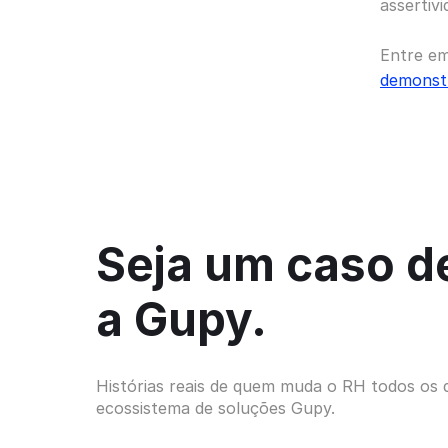
assertivi
Entre em
demonst
Seja um caso d
a Gupy.
Histórias reais de quem muda o RH todos os 
ecossistema de soluções Gupy.