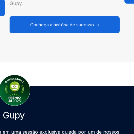
Gupy.
Conheça a história de sucesso →
a Gupy
s em uma sessão exclusiva guiada por um de nossos