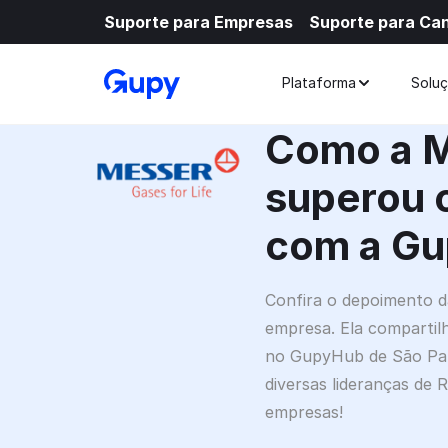
Suporte para Empresas
Suporte para Ca
Plataforma
Solu
Como a M
superou 
com a Gu
Confira o depoimento da
empresa. Ela compartil
no GupyHub de São Pau
diversas lideranças de 
empresas!