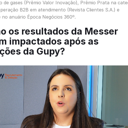
 de gases (Prêmio Valor Inovação), Prêmio Prata na cate
peração B2B em atendimento (Revista Clientes S.A.) e
 no anuário Época Negócios 360º.
o os resultados da Messer
am impactados após as
uções da Gupy?