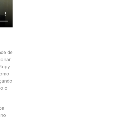
ade de
ionar
 Gupy
 Como
nçando
do o
iba
 no