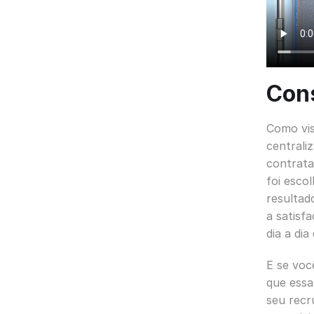
Cons
Como vis
centrali
contrata
foi esco
resultad
a satisf
dia a di
E se voc
que essa
seu recr