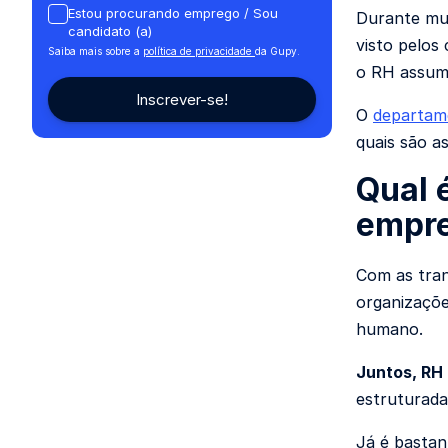
Estou procurando emprego / Sou
Durante mu
candidato (a)
visto pelos
Saiba mais sobre a
política de privacidade
da Gupy.
o RH assumi
O
departam
quais são a
Qual 
empr
Com as tra
organizaçõe
humano.
Juntos, RH
estruturada
Já é bastan