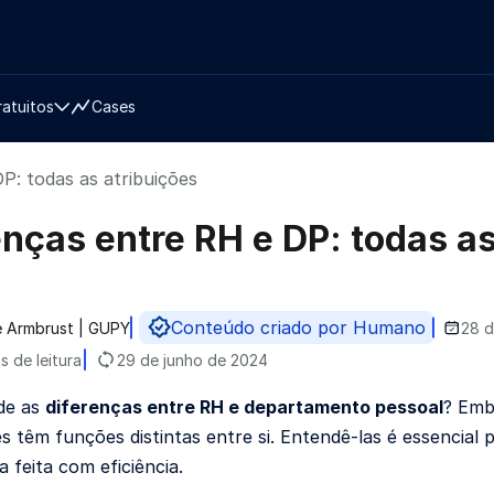
ratuitos
Cases
P: todas as atribuições
enças entre RH e DP: todas as
Conteúdo criado por Humano
le Armbrust | GUPY
28 d
do por
s de leitura
29 de junho de 2024
de as
diferenças entre RH e departamento pessoal
? Emb
es têm funções distintas entre si. Entendê-las é essencia
 feita com eficiência.