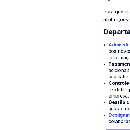
Para que as
atribuições
Depart
Admissão
dos novos
informaçõ
Pagament
adicionai
seu salári
Controle 
exatidão 
empresa.
Gestão d
gestão do
Desligam
colabora