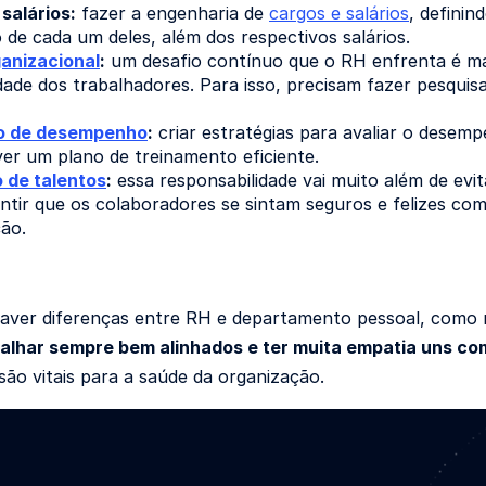
salários:
fazer a engenharia de
cargos e salários
, definin
de cada um deles, além dos respectivos salários.
ganizacional
:
um desafio contínuo que o RH enfrenta é man
dade dos trabalhadores. Para isso, precisam fazer pesquis
o de desempenho
:
criar estratégias para avaliar o desemp
er um plano de treinamento eficiente.
 de talentos
:
essa responsabilidade vai muito além de evitar
ntir que os colaboradores se sintam seguros e felizes co
ão.
aver diferenças entre RH e departamento pessoal, como
alhar sempre bem alinhados e ter muita empatia uns co
são vitais para a saúde da organização.