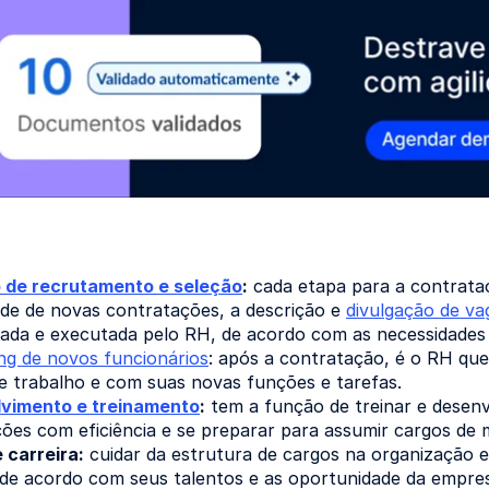
 de recrutamento e seleção
:
cada etapa para a contrataç
de de novas contratações, a descrição e
divulgação de va
jada e executada pelo RH, de acordo com as necessidades 
ng de novos funcionários
: após a contratação, é o RH que
e trabalho e com suas novas funções e tarefas.
vimento e treinamento
:
tem a função de treinar e desen
ões com eficiência e se preparar para assumir cargos de m
 carreira:
cuidar da estrutura de cargos na organização e
 de acordo com seus talentos e as oportunidade da empre