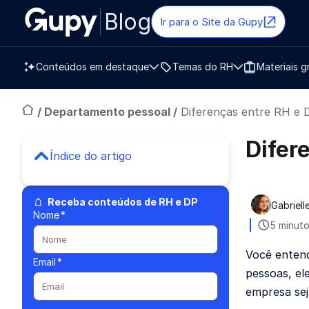
Blog
Ir para o Site da Gupy
Conteúdos em destaque
Temas do RH
Materiais g
/
Departamento pessoal
/
Diferenças entre RH e D
Difer
Índice do artigo
Receba conteúdos de RH e DP
Gabriel
Publica
Nome
*
5 minuto
Você enten
Email
*
pessoas, el
empresa seja