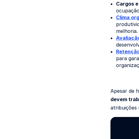
Cargos e 
ocupação 
Clima or
produtivi
melhoria.
Avaliaçã
desenvolv
Retenção
para gara
organizaç
Apesar de h
devem trab
atribuições 