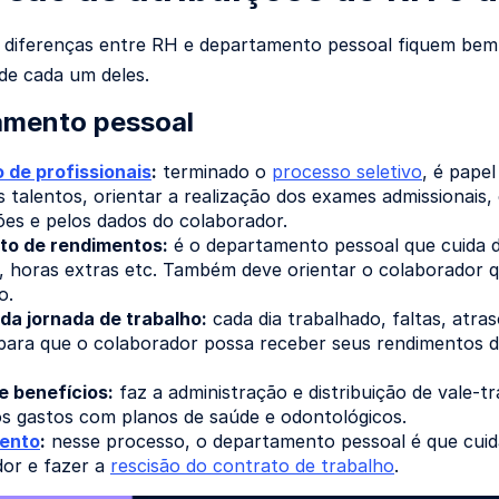
 diferenças entre RH e departamento pessoal fiquem bem c
 de cada um deles.
amento pessoal
 de profissionais
:
terminado o
processo seletivo
, é pape
 talentos, orientar a realização dos exames admissionais, 
es e pelos dados do colaborador.
o de rendimentos:
é o departamento pessoal que cuida de
s, horas extras etc. Também deve orientar o colaborador 
o.
da jornada de trabalho:
cada dia trabalhado, faltas, atra
para que o colaborador possa receber seus rendimentos d
e benefícios:
faz a administração e distribuição de vale-t
s gastos com planos de saúde e odontológicos.
ento
:
nesse processo, o departamento pessoal é que cuida
dor e fazer a
rescisão do contrato de trabalho
.